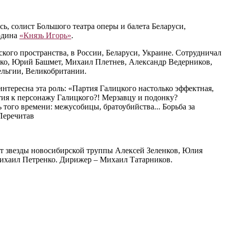
, солист Большого театра оперы и балета Беларуси,
одина
«Князь Игорь»
.
ого пространства, в России, Беларуси, Украине. Сотрудничал
ко, Юрий Башмет, Михаил Плетнев, Александр Ведерников,
ельгии, Великобритании.
интересна эта роль: «Партия Галицкого настолько эффектная,
патия к персонажу Галицкого?! Мерзавцу и подонку?
ь того времени: межусобицы, братоубийства... Борьба за
 Перечитав
т звезды новосибирской труппы Алексей Зеленков, Юлия
Михаил Петренко. Дирижер – Михаил Татарников.