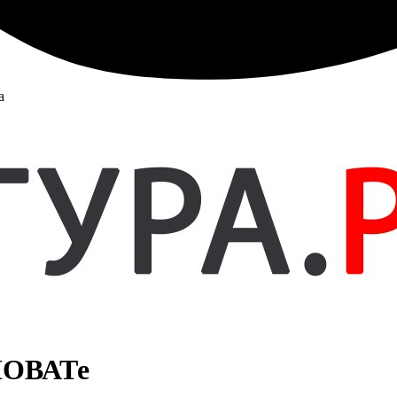
а
НОВАТе