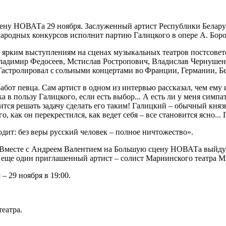
ну НОВАТа 29 ноября. Заслуженный артист Республики Беларусь
народных конкурсов исполнит партию Галицкого в опере А. Бор
рким выступлениям на сценах музыкальных театров постсоветск
адимир Федосеев, Мстислав Ростропович, Владислав Чернушен
астролировал с сольными концертами во Франции, Германии, Б
бот певца. Сам артист в одном из интервью рассказал, чем ему 
ка в пользу Галицкого, если есть выбор... А есть ли у меня сим
вится решать задачу сделать его таким! Галицкий – обычный княз
о, как он перекрестился, как ведет себя – все становится ясно...
одит: без веры русский человек – полное ничтожество».
! Вместе с Андреем Валентием на Большую сцену НОВАТа выйду
т еще один приглашенный артист – солист Мариинского театра 
– 29 ноября в 19:00.
театра.