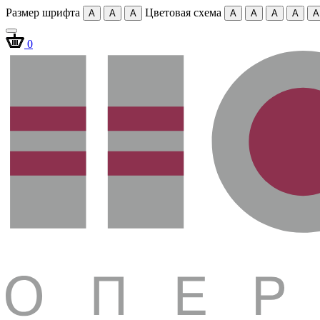
Размер шрифта
Цветовая схема
A
A
A
A
A
A
A
A
0