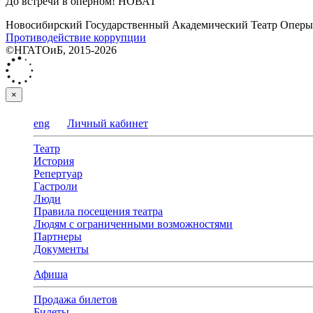
До встречи в оперном! НОВАТ
Новосибирский Государственный Академический Театр Оперы 
Противодействие коррупции
©НГАТОиБ, 2015-2026
×
eng
Личный кабинет
Театр
История
Репертуар
Гастроли
Люди
Правила посещения театра
Людям с ограниченными возможностями
Партнеры
Документы
Афиша
Продажа билетов
Билеты