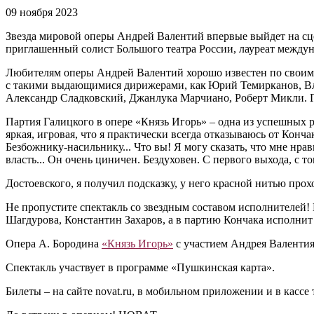
09 ноября 2023
Звезда мировой оперы Андрей Валентий впервые выйдет на сце
приглашенный солист Большого театра России, лауреат между
Любителям оперы Андрей Валентий хорошо известен по своим я
с такими выдающимися дирижерами, как Юрий Темирканов, Вл
Александр Сладковский, Джанлука Марчиано, Роберт Микли. Г
Партия Галицкого в опере «Князь Игорь» – одна из успешных ра
яркая, игровая, что я практически всегда отказываюсь от Конча
Безбожнику-насильнику... Что вы! Я могу сказать, что мне нра
власть... Он очень циничен. Бездуховен. С первого выхода, с тог
Достоевского, я получил подсказку, у него красной нитью прох
Не пропустите спектакль со звездным составом исполнителей
Шагдурова, Константин Захаров, а в партию Кончака исполни
Опера А. Бородина
«Князь Игорь»
с участием Андрея Валентия 
Спектакль участвует в программе «Пушкинская карта».
Билеты – на сайте novat.ru, в мобильном приложении и в кассе 