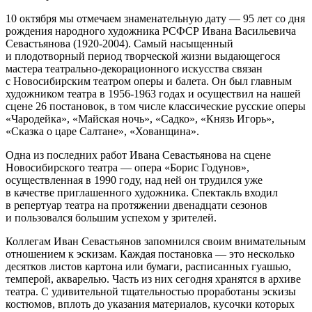
10 октября мы отмечаем знаменательную дату — 95 лет со дня
рождения народного художника РСФСР Ивана Васильевича
Севастьянова (1920-2004). Самый насыщенный
и плодотворный период творческой жизни выдающегося
мастера театрально-декорационного искусства связан
с Новосибирским театром оперы и балета. Он был главным
художником театра в 1956-1963 годах и осуществил на нашей
сцене 26 постановок, в том числе классические русские оперы
«Чародейка», «Майская ночь», «Садко», «Князь Игорь»,
«Сказка о царе Салтане», «Хованщина».
Одна из последних работ Ивана Севастьянова на сцене
Новосибирского театра — опера «Борис Годунов»,
осуществленная в 1990 году, над ней он трудился уже
в качестве приглашенного художника. Спектакль входил
в репертуар театра на протяжении двенадцати сезонов
и пользовался большим успехом у зрителей.
Коллегам Иван Севастьянов запомнился своим внимательным
отношением к эскизам. Каждая постановка — это несколько
десятков листов картона или бумаги, расписанных гуашью,
темперой, акварелью. Часть из них сегодня хранятся в архиве
театра. С удивительной тщательностью проработаны эскизы
костюмов, вплоть до указания материалов, кусочки которых