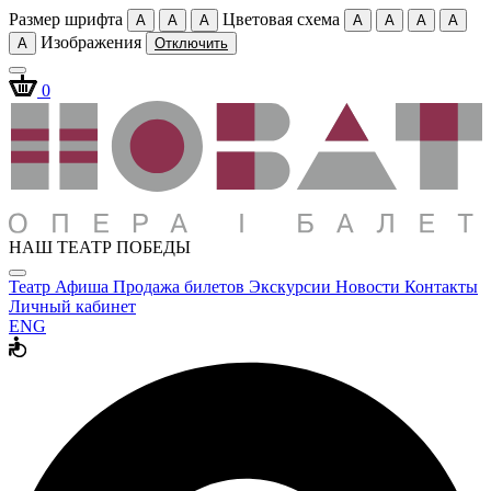
Размер шрифта
Цветовая схема
A
A
A
A
A
A
A
Изображения
A
Отключить
0
НАШ ТЕАТР ПОБЕДЫ
Театр
Афиша
Продажа билетов
Экскурсии
Новости
Контакты
Личный кабинет
ENG