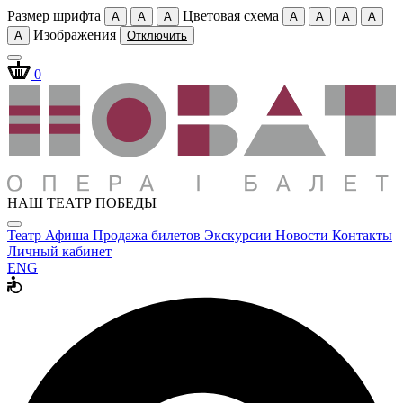
Размер шрифта
Цветовая схема
A
A
A
A
A
A
A
Изображения
A
Отключить
0
НАШ ТЕАТР ПОБЕДЫ
Театр
Афиша
Продажа билетов
Экскурсии
Новости
Контакты
Личный кабинет
ENG