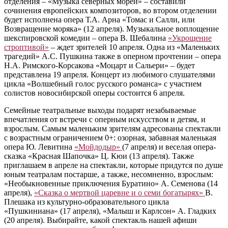
отделения ‒ «Музыка северных морей» ‒ составили
сочинения европейских композиторов, во втором отделении
будет исполнена опера Т.А. Арна «Томас и Салли, или
Возвращение моряка» (12 апреля). Музыкальное воплощение
шекспировской комедии ‒ опера В. Шебалина
«Укрощение
строптивой»
‒ ждет зрителей 10 апреля. Одна из «Маленьких
трагедий» А.С. Пушкина также в оперном прочтении – опера
Н.А. Римского-Корсакова «Моцарт и Сальери» – будет
представлена 19 апреля. Концерт из любимого слушателями
цикла «Волшебный голос русского романса» с участием
солистов новосибирской оперы состоится 6 апреля.
Семейные театральные выходы подарят незабываемые
впечатления от встречи с оперным искусством и детям, и
взрослым. Самым маленьким зрителям адресованы спектакли
с возрастным ограничением 0+: озорная, забавная маленькая
опера Ю. Левитина
«Мойдодыр»
(7 апреля) и веселая опера-
сказка «Красная Шапочка» Ц. Кюи (13 апреля). Также
приглашаем в апреле на спектакли, которые придутся по душе
юным театралам постарше, а также, несомненно, взрослым:
«Необыкновенные приключения Буратино» А. Семенова (14
апреля),
«Сказка о мертвой царевне и о семи богатырях»
В.
Плешака из культурно-образовательного цикла
«Пушкиниана» (17 апреля), «Малыш и Карлсон» А. Гладких
(20 апреля). Выбирайте, какой спектакль нашей афиши