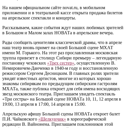
На нашем официальном сайте novat.ru, в мобильном
приложении и в театральной кассе открыта продажа билетов
на апрельские спектакли и концерты.
Рассказываем, какие события ждут наших любимых зрителей
в Большом и Малом залах НОВАТа в апрельские вечера.
Рады сообщить ценителям классической драмы, что в апреле
наш театр вновь примет на своей Большой сцене МХАТ
имени М. Горького. На этот раз прославленная московская
труппа привезет в столицу Сибири премьеру ‒ легендарную
постановку чеховских
«Трех сестер»
, осуществленную В.
Немировичем-Данченко в 1940-м году и восстановленную
режиссером Сергеем Десницким. В главных ролях зрители
увидят известных артистов, многие из которых хорошо
знакомы сибирякам по предыдущим сибирским гастролям
МХАТа, также публика откроет для себя имена восходящих
звезд московского театра. Приглашаем увидеть спектакль
«Три сестры» на Большой сцене НОВАТа 10, 11, 12 апреля в
19:00, 13 апреля в 17:00, 14 апреля в 15:00.
Апрельскую афишу Большой сцены НОВАТа откроет балет
П.И. Чайковского
«Щелкунчик»
в хореографической
редакции В. Вайнонена. Приглашаем поклонников этой