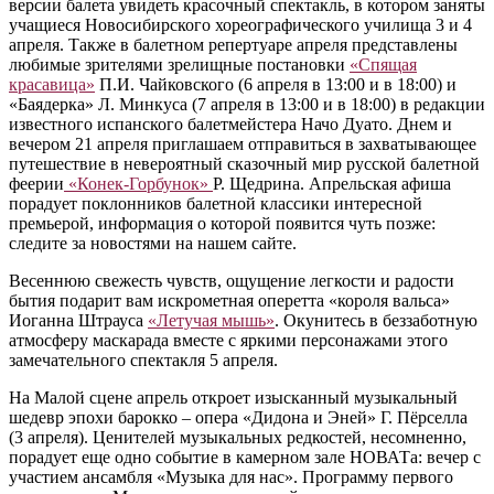
версии балета увидеть красочный спектакль, в котором заняты
учащиеся Новосибирского хореографического училища 3 и 4
апреля. Также в балетном репертуаре апреля представлены
любимые зрителями зрелищные постановки
«Спящая
красавица»
П.И. Чайковского (6 апреля в 13:00 и в 18:00) и
«Баядерка» Л. Минкуса (7 апреля в 13:00 и в 18:00) в редакции
известного испанского балетмейстера Начо Дуато. Днем и
вечером 21 апреля приглашаем отправиться в захватывающее
путешествие в невероятный сказочный мир русской балетной
феерии
«Конек-Горбунок»
Р. Щедрина. Апрельская афиша
порадует поклонников балетной классики интересной
премьерой, информация о которой появится чуть позже:
следите за новостями на нашем сайте.
Весеннюю свежесть чувств, ощущение легкости и радости
бытия подарит вам искрометная оперетта «короля вальса»
Иоганна Штрауса
«Летучая мышь»
. Окунитесь в беззаботную
атмосферу маскарада вместе с яркими персонажами этого
замечательного спектакля 5 апреля.
На Малой сцене апрель откроет изысканный музыкальный
шедевр эпохи барокко ‒ опера «Дидона и Эней» Г. Пёрселла
(3 апреля). Ценителей музыкальных редкостей, несомненно,
порадует еще одно событие в камерном зале НОВАТа: вечер с
участием ансамбля «Музыка для нас». Программу первого