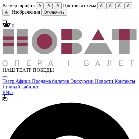
Размер шрифта
Цветовая схема
A
A
A
A
A
A
A
Изображения
A
Отключить
0
НАШ ТЕАТР ПОБЕДЫ
Театр
Афиша
Продажа билетов
Экскурсии
Новости
Контакты
Личный кабинет
ENG