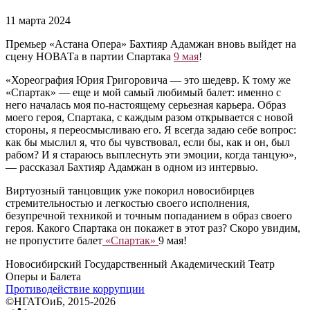
11 марта 2024
Премьер «Астана Опера» Бахтияр Адамжан вновь выйдет на
сцену НОВАТа в партии Спартака
9 мая
!
«Хореография Юрия Григоровича — это шедевр. К тому же
«Спартак» — еще и мой самый любимый балет: именно с
него началась моя по-настоящему серьезная карьера. Образ
моего героя, Спартака, с каждым разом открывается с новой
стороны, я переосмысливаю его. Я всегда задаю себе вопрос:
как бы мыслил я, что бы чувствовал, если бы, как и он, был
рабом? И я стараюсь выплеснуть эти эмоции, когда танцую»,
— рассказал Бахтияр Адамжан в одном из интервью.
Виртуозный танцовщик уже покорил новосибирцев
стремительностью и легкостью своего исполнения,
безупречной техникой и точным попаданием в образ своего
героя. Какого Спартака он покажет в этот раз? Скоро увидим,
не пропустите балет
«Спартак»
9 мая!
Новосибирский Государственный Академический Театр
Оперы и Балета
Противодействие коррупции
©НГАТОиБ, 2015-2026