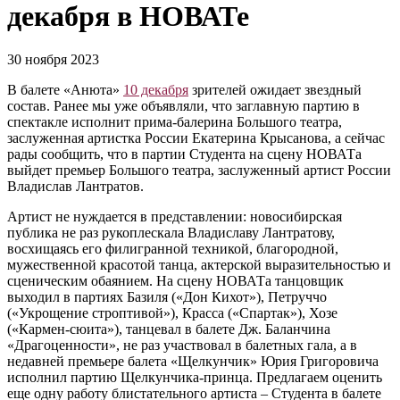
декабря в НОВАТе
30 ноября 2023
В балете «Анюта»
10 декабря
зрителей ожидает звездный
состав. Ранее мы уже объявляли, что заглавную партию в
спектакле исполнит прима-балерина Большого театра,
заслуженная артистка России Екатерина Крысанова, а сейчас
рады сообщить, что в партии Студента на сцену НОВАТа
выйдет премьер Большого театра, заслуженный артист России
Владислав Лантратов.
Артист не нуждается в представлении: новосибирская
публика не раз рукоплескала Владиславу Лантратову,
восхищаясь его филигранной техникой, благородной,
мужественной красотой танца, актерской выразительностью и
сценическим обаянием. На сцену НОВАТа танцовщик
выходил в партиях Базиля («Дон Кихот»), Петруччо
(«Укрощение строптивой»), Красса («Спартак»), Хозе
(«Кармен-сюита»), танцевал в балете Дж. Баланчина
«Драгоценности», не раз участвовал в балетных гала, а в
недавней премьере балета «Щелкунчик» Юрия Григоровича
исполнил партию Щелкунчика-принца. Предлагаем оценить
еще одну работу блистательного артиста – Студента в балете