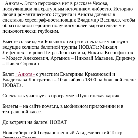
«Анюта». Этого персонажа нет в рассказе Чехова,
послужившем литературным источником либретто. Историю
любви романтического Студента и Анюты добавил в
спектакль хореограф-постановщик Владимир Васильев, чтобы
образ главной героини получился более выразительным и
психологически глубоким.
Вместе со звездами Большого театра в спектакле участвуют
ведущие солисты балетной труппы НОВАТа: Михаил
Лифенцев – в роли Петра Леонтьевича, Никита Ксенофонтов
– Модест Алексеевич, Артынов – Николай Мальцев. Дирижер
– Павел Сорокин.
Балет
«Анюта»
с участием Екатерины Крысановой и
Владислава Лантратова – 10 декабря в 18:00 на Большой сцене
НОВАТа.
Спектакль участвует в программе «Пушкинская карта».
Билеты – на сайте novat.ru, в мобильном приложении и в
театральной кассе.
До встречи на балете! НОВАТ
Новосибирский Государственный Академический Театр