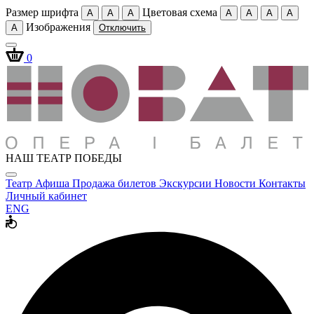
Размер шрифта
Цветовая схема
A
A
A
A
A
A
A
Изображения
A
Отключить
0
НАШ ТЕАТР ПОБЕДЫ
Театр
Афиша
Продажа билетов
Экскурсии
Новости
Контакты
Личный кабинет
ENG