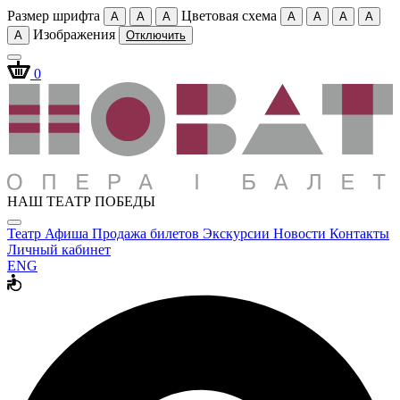
Размер шрифта
Цветовая схема
A
A
A
A
A
A
A
Изображения
A
Отключить
0
НАШ ТЕАТР ПОБЕДЫ
Театр
Афиша
Продажа билетов
Экскурсии
Новости
Контакты
Личный кабинет
ENG