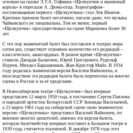
основан на сказке Э.Т.А. Гофмана «Щелкунчик и мышиный
король» в пересказе А. Дюма-отца. Хореографом–
постановщиком первого «Щелкунчика» стал Лев Иванов.
Критики приняли балет негативно, писали даже, что музыка
Чайковского не танцевальна. Тем не менее, первый
«Щелкунчик» просуществовал на сцене Мариинки более 30
лет.
С тех пор знаменитый балет был поставлен в театрах мира
сотни раз, существует огромное количество его редакций –
классических, авангардных. В разное время «Щелкунчик»
ставили Джордж Баланчин, Юрий Григорович, Рудольф
Нуреев, Михаил Барышников, Жан-Кристоф Майо. В 1934
году родилась знаменитая версия Василия Вайнонена, и
впоследствии эта редакция балета была перенесена на многие
сцены в России и за её пределами.
В Новосибирском театре «Щелкунчик» был впервые
представлен 12 марта 1950 года, в постановке Сергея Павлова
и народной артистки Белорусской ССР Зинаиды Васильевой,
а 23 марта 1961 года на сибирской сцене свою знаменитую
версию «Щелкунчика» представил Василий Вайнонен, по
мнению многих ценителей, именно эта версия балета,
которую балетмейстер впервые поставил в Большом театре в
1939 году, считается эталонной. В декабре 1978 года этот