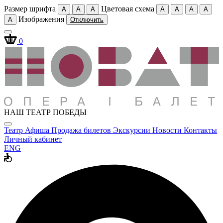
Размер шрифта
Цветовая схема
A
A
A
A
A
A
A
Изображения
A
Отключить
0
НАШ ТЕАТР ПОБЕДЫ
Театр
Афиша
Продажа билетов
Экскурсии
Новости
Контакты
Личный кабинет
ENG