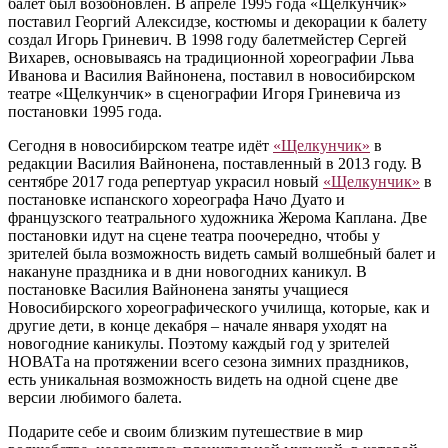
балет был возобновлен. В апреле 1995 года «Щелкунчик»
поставил Георгий Алексидзе, костюмы и декорации к балету
создал Игорь Гриневич. В 1998 году балетмейстер Сергей
Вихарев, основываясь на традиционной хореографии Льва
Иванова и Василия Вайнонена, поставил в новосибирском
театре «Щелкунчик» в сценографии Игоря Гриневича из
постановки 1995 года.
Сегодня в новосибирском театре идёт
«Щелкунчик»
в
редакции Василия Вайнонена, поставленный в 2013 году. В
сентябре 2017 года репертуар украсил новый
«Щелкунчик»
в
постановке испанского хореографа Начо Дуато и
французского театрального художника Жерома Каплана. Две
постановки идут на сцене театра поочередно, чтобы у
зрителей была возможность видеть самый волшебный балет и
накануне праздника и в дни новогодних каникул. В
постановке Василия Вайнонена заняты учащиеся
Новосибирского хореографического училища, которые, как и
другие дети, в конце декабря – начале января уходят на
новогодние каникулы. Поэтому каждый год у зрителей
НОВАТа на протяжении всего сезона зимних праздников,
есть уникальная возможность видеть на одной сцене две
версии любимого балета.
Подарите себе и своим близким путешествие в мир