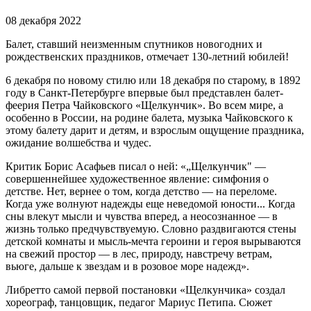
08 декабря 2022
Балет, ставший неизменным спутников новогодних и
рождественских праздников, отмечает 130-летний юбилей!
6 декабря по новому стилю или 18 декабря по старому, в 1892
году в Санкт-Петербурге впервые был представлен балет-
феерия Петра Чайковского «Щелкунчик». Во всем мире, а
особенно в России, на родине балета, музыка Чайковского к
этому балету дарит и детям, и взрослым ощущение праздника,
ожидание волшебства и чудес.
Критик Борис Асафьев писал о ней: «„Щелкунчик" —
совершеннейшее художественное явление: симфония о
детстве. Нет, вернее о том, когда детство — на переломе.
Когда уже волнуют надежды еще неведомой юности... Когда
сны влекут мысли и чувства вперед, а неосознанное — в
жизнь только предчувствуемую. Словно раздвигаются стены
детской комнаты и мысль-мечта героини и героя вырываются
на свежий простор — в лес, природу, навстречу ветрам,
вьюге, дальше к звездам и в розовое море надежд».
Либретто самой первой постановки «Щелкунчика» создал
хореограф, танцовщик, педагог Мариус Петипа. Сюжет