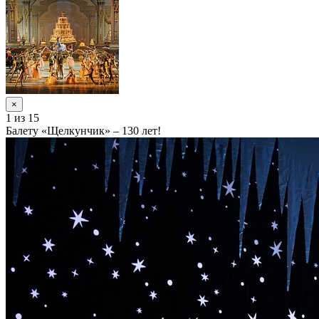
×
1
из 15
Балету «Щелкунчик» – 130 лет!