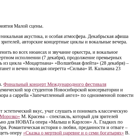
риятия Малой сцены.
уникальная акустика, и особая атмосфера. Декабрьская афиша
 зрителей, авторские концертные циклы и вокальные вечера.
ить во всех нюансах и звучание оркестра, и вокальное
ертном исполнении (7 декабря), продолжение премьерных
ль из цикла «Моцартиана» «Волшебная флейта» (28 декабря) –
танет и вечно молодая оперетта «Сильва» И. Кальмана 23
и.
Финальный концерт Международного фестиваля
демический хор студентов Новосибирской консерватории и
ора a cappella «Запечатленный ангел» по одноименной повести
 эстетический вкус, учат слушать и понимать классическую
Морозко»
М. Красева – спектакль, который для зрителей
льно для НОВАТа опера «Малыш и Карлсон» А. Гладких по
ря. Романтическая история о любви, преданности и отваге –
идеть оперу
«Сказка о мертвой царевне и о семи богатырях»
В.