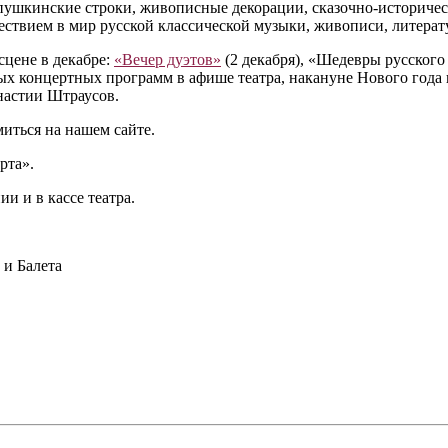
ушкинские строки, живописные декорации, сказочно-историчес
ествием в мир русской классической музыки, живописи, литерат
цене в декабре:
«Вечер дуэтов»
(2 декабря), «Шедевры русского 
ых концертных программ в афише театра, накануне Нового года к
настии Штраусов.
иться на нашем сайте.
рта».
и и в кассе театра.
и Балета