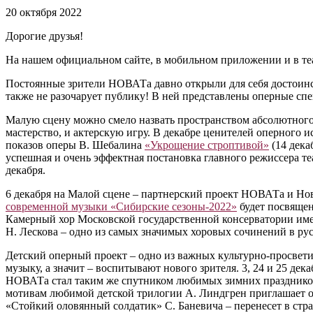
20 октября 2022
Дорогие друзья!
На нашем официальном сайте, в мобильном приложении и в теа
Постоянные зрители НОВАТа давно открыли для себя достоинств
также не разочарует публику! В ней представлены оперные сп
Малую сцену можно смело назвать пространством абсолютного 
мастерство, и актерскую игру. В декабре ценителей оперного и
показов оперы В. Шебалина
«Укрощение строптивой»
(14 дека
успешная и очень эффектная постановка главного режиссера те
декабря.
6 декабря на Малой сцене – партнерский проект НОВАТа и Но
современной музыки «Сибирские сезоны-2022»
будет посвящен
Камерный хор Московской государственной консерватории имен
Н. Лескова – одно из самых значимых хоровых сочинений в ру
Детский оперный проект – одно из важных культурно-просвет
музыку, а значит – воспитывают нового зрителя. 3, 24 и 25 де
НОВАТа стал таким же спутником любимых зимних праздников
мотивам любимой детской трилогии А. Линдгрен приглашает оку
«Стойкий оловянный солдатик» С. Баневича – перенесет в стра