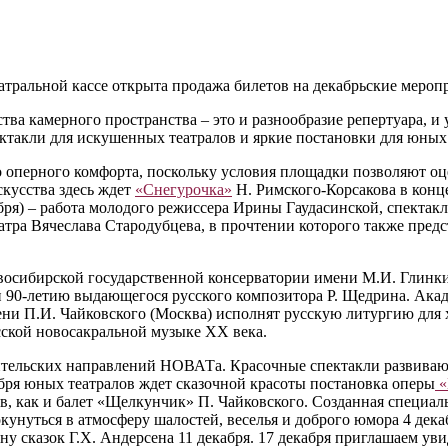
тральной кассе открыта продажа билетов на декабрьские мероп
а камерного пространства – это и разнообразие репертуара, и 
ектакли для искушенных театралов и яркие постановки для юных
оперного комфорта, поскольку условия площадки позволяют оцен
скусства здесь ждет
«Снегурочка»
Н. Римского-Корсакова в конц
бря) – работа молодого режиссера Ирины Гаудасинской, спектак
атра Вячеслава Стародубцева, в прочтении которого также предс
восибирской государственной консерватории имени М.И. Глинк
 90-летию выдающегося русского композитора Р. Щедрина. Ака
и П.И. Чайковского (Москва) исполнят русскую литургию для х
сской новосакральной музыке XX века.
ительских направлений НОВАТа. Красочные спектакли развивают
кабря юных театралов ждет сказочной красоты постановка оперы
«
, как и балет «Щелкунчик» П. Чайковского. Созданная специа
нуться в атмосферу шалостей, веселья и доброго юмора 4 декаб
ну сказок Г.Х. Андерсена 11 декабря. 17 декабря приглашаем ув