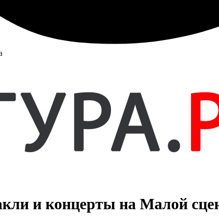
а
акли и концерты на Малой сцен