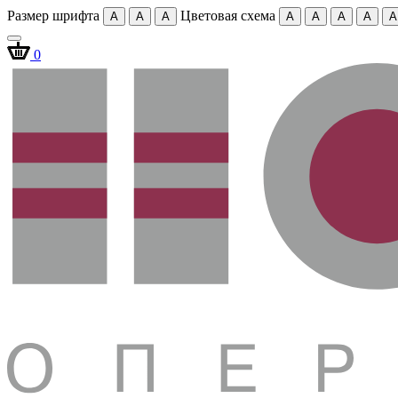
Размер шрифта
Цветовая схема
A
A
A
A
A
A
A
A
0