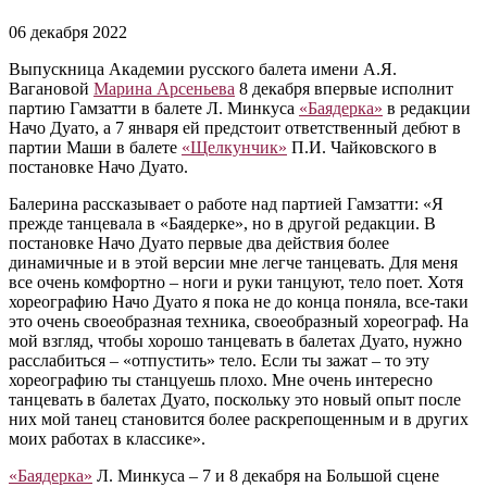
06 декабря 2022
Выпускница Академии русского балета имени А.Я.
Вагановой
Марина Арсеньева
8 декабря впервые исполнит
партию Гамзатти в балете Л. Минкуса
«Баядерка»
в редакции
Начо Дуато, а 7 января ей предстоит ответственный дебют в
партии Маши в балете
«Щелкунчик»
П.И. Чайковского в
постановке Начо Дуато.
Балерина рассказывает о работе над партией Гамзатти: «Я
прежде танцевала в «Баядерке», но в другой редакции. В
постановке Начо Дуато первые два действия более
динамичные и в этой версии мне легче танцевать. Для меня
все очень комфортно – ноги и руки танцуют, тело поет. Хотя
хореографию Начо Дуато я пока не до конца поняла, все-таки
это очень своеобразная техника, своеобразный хореограф. На
мой взгляд, чтобы хорошо танцевать в балетах Дуато, нужно
расслабиться – «отпустить» тело. Если ты зажат – то эту
хореографию ты станцуешь плохо. Мне очень интересно
танцевать в балетах Дуато, поскольку это новый опыт после
них мой танец становится более раскрепощенным и в других
моих работах в классике».
«Баядерка»
Л. Минкуса – 7 и 8 декабря на Большой сцене