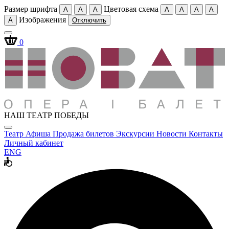
Размер шрифта
Цветовая схема
A
A
A
A
A
A
A
Изображения
A
Отключить
0
НАШ ТЕАТР ПОБЕДЫ
Театр
Афиша
Продажа билетов
Экскурсии
Новости
Контакты
Личный кабинет
ENG