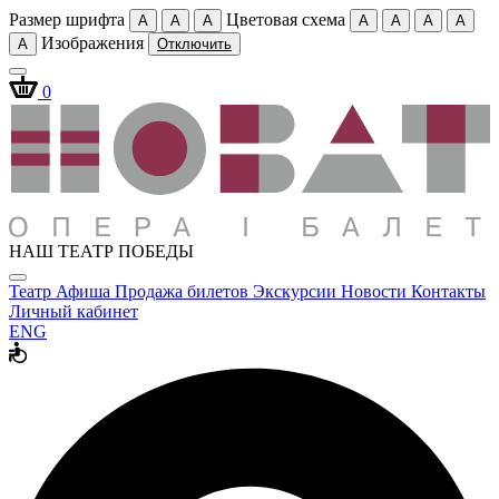
Размер шрифта
Цветовая схема
A
A
A
A
A
A
A
Изображения
A
Отключить
0
НАШ ТЕАТР ПОБЕДЫ
Театр
Афиша
Продажа билетов
Экскурсии
Новости
Контакты
Личный кабинет
ENG