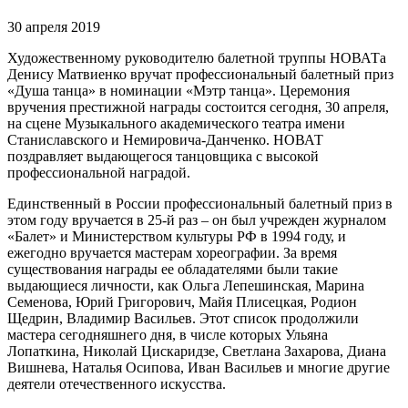
30 апреля 2019
Художественному руководителю балетной труппы НОВАТа
Денису Матвиенко вручат профессиональный балетный приз
«Душа танца» в номинации «Мэтр танца». Церемония
вручения престижной награды состоится сегодня, 30 апреля,
на сцене Музыкального академического театра имени
Станиславского и Немировича-Данченко. НОВАТ
поздравляет выдающегося танцовщика с высокой
профессиональной наградой.
Единственный в России профессиональный балетный приз в
этом году вручается в 25-й раз – он был учрежден журналом
«Балет» и Министерством культуры РФ в 1994 году, и
ежегодно вручается мастерам хореографии. За время
существования награды ее обладателями были такие
выдающиеся личности, как Ольга Лепешинская, Марина
Семенова, Юрий Григорович, Майя Плисецкая, Родион
Щедрин, Владимир Васильев. Этот список продолжили
мастера сегодняшнего дня, в числе которых Ульяна
Лопаткина, Николай Цискаридзе, Светлана Захарова, Диана
Вишнева, Наталья Осипова, Иван Васильев и многие другие
деятели отечественного искусства.