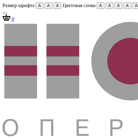
Размер шрифта
Цветовая схема
A
A
A
A
A
A
A
A
0