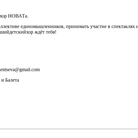
й хор НОВАТа.
оллективе единомышленников, принимать участие в спектаклях и
шийдетскийхор ждёт тебя!
zentseva@gmail.com
и Балета