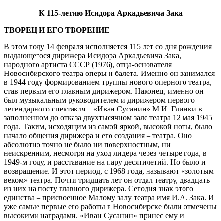
К 115-летию Исидора Аркадьевича Зака
ТВОРЕЦ И ЕГО ТВОРЕНИЕ
В этом году 14 февраля исполняется 115 лет со дня рождения
выдающегося дирижера Исидора Аркадьевича Зака,
народного артиста СССР (1976), отца-основателя
Новосибирского театра оперы и балета. Именно он занимался
в 1944 году формированием труппы нового оперного театра,
став первым его главным дирижером. Наконец, именно он
был музыкальным руководителем и дирижером первого
легендарного спектакля – «Иван Сусанин» М.И. Глинки в
заполненном до отказа двухтысячном зале театра 12 мая 1945
года. Таким, исходящим из самой яркой, высокой ноты, было
начало общения дирижера и его создания – театра. Оно
абсолютно точно не было ни поверхностным, ни
неискренним, несмотря на уход лидера через четыре года, в
1949-м году, и расставание на пару десятилетий. Но было и
возвращение. И этот период, с 1968 года, называют «золотым
веком» театра. Почти тридцать лет он отдал театру, двадцать
из них на посту главного дирижера. Сегодня знак этого
единства – присвоенное Малому залу театра имя И.А. Зака. И
уже самые первые его работы в Новосибирске были отмечены
высокими наградами. «Иван Сусанин» принес ему и