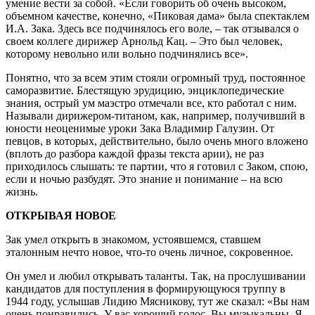
умение вести за собой. «Если говорить об очень высоком,
объемном качестве, конечно, «Пиковая дама» была спектаклем
И.А. Зака. Здесь все подчинялось его воле, – так отзывался о
своем коллеге дирижер Арнольд Кац. – Это был человек,
которому невольно или вольно подчинялись все».
Понятно, что за всем этим стояли огромный труд, постоянное
саморазвитие. Блестящую эрудицию, энциклопедические
знания, острый ум маэстро отмечали все, кто работал с ним.
Называли дирижером-титаном, как, например, получивший в
юности неоценимые уроки Зака Владимир Галузин. От
певцов, в которых, действительно, было очень много вложено
(вплоть до разбора каждой фразы текста арии), не раз
приходилось слышать: те партии, что я готовил с Заком, спою,
если и ночью разбудят. Это знание и понимание – на всю
жизнь.
ОТКРЫВАЯ НОВОЕ
Зак умел открыть в знакомом, устоявшемся, ставшем
эталонным нечто новое, что-то очень личное, сокровенное.
Он умел и любил открывать таланты. Так, на прослушивании
кандидатов для поступления в формирующуюся труппу в
1944 году, услышав Лидию Мясникову, тут же сказал: «Вы нам
очень понравились. У вас хороший голос. Вы музыкальны. Я