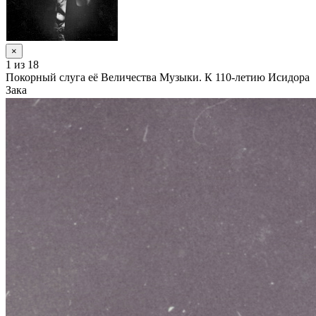
×
1
из 18
Покорный слуга её Величества Музыки. К 110-летию Исидора
Зака