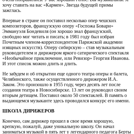
хочу ставить на вас «Кармен». Звезда будущей примы
зажглась.
Впервые в стране он поставил несколько опер чешских
композиторов, французскую оперу «Госпожа Бовари»
Эммануэля Бондевиля (он хорошо знал французский,
свободно мог читать и писать; в 1981 году был избран
Почетным членом-корреспондентом Парижской академии
изящных искусств). Оперу сибирскую – став музыкальным
руководителем и дирижером яркого сатирического спектакля
«Необычайное приключение, или Ревизор» Георгия Иванова.
И этот список можно длить и длить.
Не забудем и об открытии еще одного театра оперы и балета,
Челябинского, также осуществленного дирижером И.А.
Заком. Это произошло в 1955 году, через десять лет после
создания театра в Новосибирске. 13 лет он руководил своим
вторым детищем. Поставил около 50 спектаклей. В память о
выдающемся музыканте здесь проводился конкурс его имени.
ШКОЛА ДИРИЖЕРОВ
Конечно, сам дирижер прошел в свое время хорошую,
крепкую, пожалуй, даже уникальную школу. Он начал
заниматься музыкой в пять лет у легендарного педагога Берты