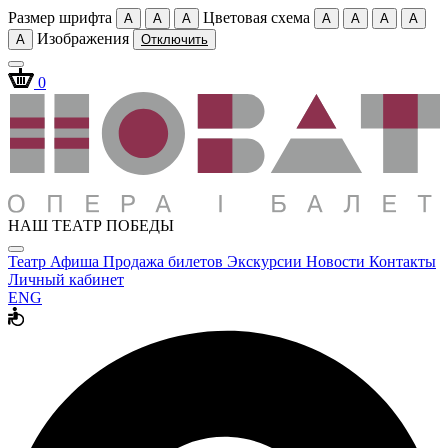
Размер шрифта
Цветовая схема
A
A
A
A
A
A
A
Изображения
A
Отключить
0
НАШ ТЕАТР ПОБЕДЫ
Театр
Афиша
Продажа билетов
Экскурсии
Новости
Контакты
Личный кабинет
ENG