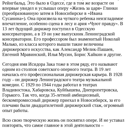
Рейнгбальд. Это было в Одессе, где в том же возрасте он
впервые увидел и услышал оперу «Жизнь за царя» Глинки
(преобразованную затем в Новосибирске в «Ивана
Сусанина»). Она произвела на чуткого ребенка неизгладимое
впечатление, особенно сцена в лесу и ария «Чуют правду». В
13 лет будущий дирижер поступил в Одесскую
консерваторию, а в 19 он уже выпускник Ленинградской
консерватории. Его профессором был знаменитый Николай
Малько, из класса которого вышли такие величины
дирижерского искусства, как Александр Мелик-Пашаев,
Евгений Мравинский, Илья Мусин, Борис Хайкин и другие.
Сегодня имя Исидора Зака тоже в этом ряду, его называют
одним из столпов советского оперного театра. В 19 лет
началась его профессиональная дирижерская карьера. В 1928
году - он дирижер Ленинградского театра музыкальной
комедии. С 1929 по 1944 годы работал в театрах
Владивостока, Хабаровска, Куйбышева, Днепропетровска,
Горького. Так что, когда 35-летний амбициозный,
бескомпромиссный дирижер приехал в Новосибирск, за его
плечами были двадцатилетний дирижерский стаж, огромный
опыт работы.
Всю свою творческую жизнь он посвятил опере. И не уставал
повторять, что самое главное в этой деятельности –