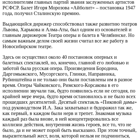
исполнителям главных партий звания заслуженных артистов
РСФСР. Балет Игоря Морозова «Айболит» – постановка 1947
года, получил Сталинскую премию.
Выдающийся дирижер способствовал также развитию театров
Львова, Харькова и Алма-Аты, был одним из основателей и
главным дирижером Театра оперы и балета в Челябинске. Но
самым важным делом своей жизни считал все же работу в
Новосибирском театре.
Здесь он осуществил около 40 постановок оперных и
балетных спектаклей, но, конечно, главной его любовью и
заботой была русская опера. Произведения Бородина,
Даргомыжского, Мусоргского, Глинки, Направника,
Рубинштейна и не только они были поставлены им в разное
время. Оперы Чайковского, Римского-Корсакова в его
исполнении звучали так, будто появились если не сегодня, по
крайней мере вчера, будто время остановилось и не было всех
прошедших десятилетий. Десятый спектакль «Пиковой дамы»
под руководством И.А. Зака захватывал и будоражил так же,
как первый, в каждом были нерв и трепет. Знакомая музыка
каждый раз была внове, в ней концентрировались все
коллизии действия, внутренняя жизнь героев, все то, что не
было, да и не может порой быть высказано. При этом точный,
выразительный жест, воля, которой нельзя не подчиниться,