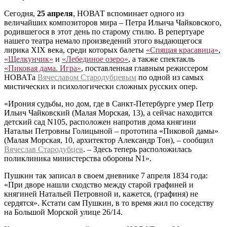
Сегодня,
25 апреля
, НОВАТ вспоминает одного из
величайших композиторов мира – Петра Ильича Чайковского,
родившегося в этот день по старому стилю. В репертуаре
нашего театра немало произведений этого выдающегося
лирика XIX века, среди которых балеты
«Спящая красавица»
,
«Щелкунчик»
и
«Лебединое озеро»
, а также спектакль
«Пиковая дама. Игра»
, поставленная главным режиссером
НОВАТа
Вячеславом Стародубцевым
по одной из самых
мистических и психологически сложных русских опер.
«Ирония судьбы, но дом, где в Санкт-Петербурге умер Петр
Ильич Чайковский (Малая Морская, 13), а сейчас находится
детский сад N105, расположен напротив дома княгини
Натальи Петровны Голицыной – прототипа «Пиковой дамы»
(Малая Морская, 10, архитектор Александр Тон), – сообщил
Вячеслав Стародубцев
. – Здесь теперь расположилась
поликлиника министерства обороны N1».
Пушкин так записал в своем дневнике 7 апреля 1834 года:
«При дворе нашли сходство между старой графиней и
княгиней Натальей Петровной и, кажется, (графиня) не
сердятся». Кстати сам Пушкин, в то время жил по соседству
на Большой Морской улице 26/14.