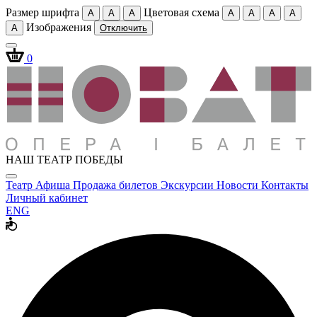
Размер шрифта
Цветовая схема
A
A
A
A
A
A
A
Изображения
A
Отключить
0
НАШ ТЕАТР ПОБЕДЫ
Театр
Афиша
Продажа билетов
Экскурсии
Новости
Контакты
Личный кабинет
ENG