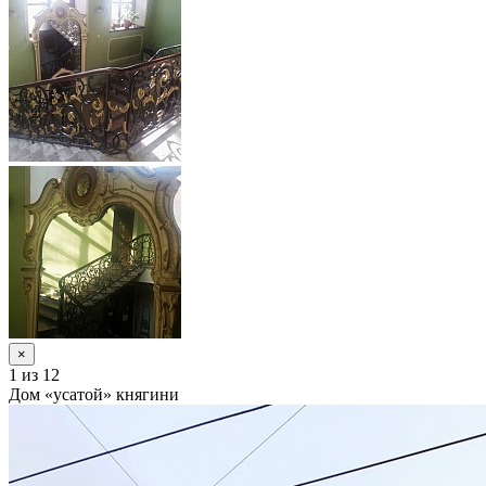
×
1
из 12
Дом «усатой» княгини