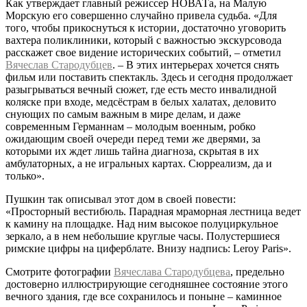
Как утверждает главный режиссер НОВАТа, на Малую
Морскую его совершенно случайно привела судьба. «Для
того, чтобы прикоснуться к истории, достаточно уговорить
вахтера поликлиники, который с важностью экскурсовода
расскажет свое видение исторических событий, – отметил
Вячеслав Стародубцев
. – В этих интерьерах хочется снять
фильм или поставить спектакль. Здесь и сегодня продолжает
разыгрываться вечный сюжет, где есть место инвалидной
коляске при входе, медсёстрам в белых халатах, деловито
снующих по самым важным в мире делам, и даже
современным Германнам – молодым военным, робко
ожидающим своей очереди перед теми же дверями, за
которыми их ждет лишь тайна диагноза, скрытая в их
амбулаторных, а не игральных картах. Сюрреализм, да и
только».
Пушкин так описывал этот дом в своей повести:
«Просторный вестибюль. Парадная мраморная лестница ведет
к камину на площадке. Над ним высокое полуциркульное
зеркало, а в нем небольшие круглые часы. Полустершиеся
римские цифры на циферблате. Внизу надпись: Leroy Paris».
Смотрите фотографии
Вячеслава Стародубцева
, предельно
достоверно иллюстрирующие сегодняшнее состояние этого
вечного здания, где все сохранилось и поныне – каминное