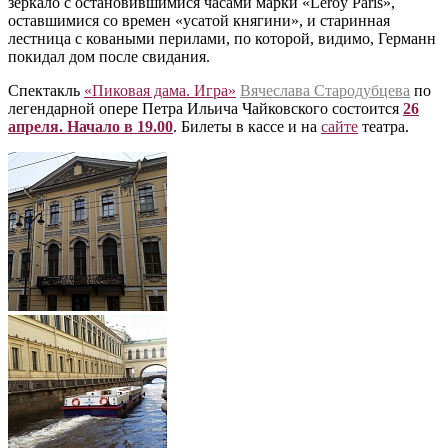
зеркало с остановившимися часами марки «Leroy Paris»,
оставшимися со времен «усатой княгини», и старинная
лестница с коваными перилами, по которой, видимо, Германн
покидал дом после свидания.
Спектакль
«Пиковая дама. Игра»
Вячеслава Стародубцева
по
легендарной опере Петра Ильича Чайковского состоится
26
апреля. Начало в 19.00
. Билеты в кассе и на
сайте
театра.