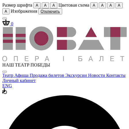
Размер шрифта
Цветовая схема
A
A
A
A
A
A
A
Изображения
A
Отключить
0
НАШ ТЕАТР ПОБЕДЫ
Театр
Афиша
Продажа билетов
Экскурсии
Новости
Контакты
Личный кабинет
ENG