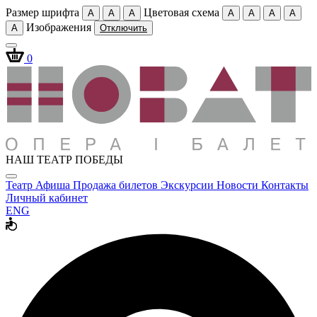
Размер шрифта
Цветовая схема
A
A
A
A
A
A
A
Изображения
A
Отключить
0
НАШ ТЕАТР ПОБЕДЫ
Театр
Афиша
Продажа билетов
Экскурсии
Новости
Контакты
Личный кабинет
ENG