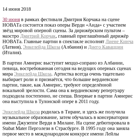
14 июня 2018
30 июня
в рамках фестиваля Дмитрия Корчака на сцене
НОВАТа состоится показ оперы Верди «Аида» c участием
звёзд мировой оперной сцены. За дирижёрским пультом –
маэстро
Дмитрий Корчак
, главный приглашённый дирижёр
НОВАТа. Главные партии в спектакле исполнят
Лиене Кинча
(Латвия),
Энкелейда Шкоза
(Албания) и
Диего Каваццин
(Италия).
В партии Амнерис выступит меццо-сопрано из Албании,
певица, востребованная сегодня на ведущих оперных сценах
мира
Энкелейда Шкоза
. Артистка всегда очень тщательно
выбирает роли и признаётся, что большие вердиевские
партии, такие, как Амнерис, требуют определённой
вокальной зрелости. Сама она к вердиевскому репертуару
подходила постепенно, не спеша. Впервые в партии Амнерис
она выступила в Тулонской опере в 2011 году.
Энкелейда Шкоза
родилась в Тиране, и здесь же получила
музыкальное образование, затем обучалась в консерватории
имени Джузеппе Верди в Милане. На сцене дебютировала в
Stabat Mater Перголези в Страсбурге. В 1995 году она заняла
первое место в международном конкурсе имени Лейлы