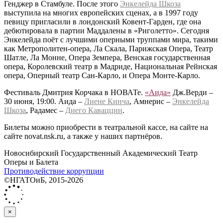
Генджер в Стамбуле. После этого
Энкелейда Шкоза
выступила на многих европейских сценах, а в 1997 году
певицу пригласили в лондонский Ковент-Гарден, где она
дебютировала в партии Маддалены в «Риголетто». Сегодня
Энкелейда поёт с лучшими оперными труппами мира, такими
как Метрополитен-опера, Ла Скала, Парижская Опера, Театр
Шатле, Ла Монне, Опера Земпера, Венская государственная
опера, Королевский театр в Мадриде, Национальная Рейнская
опера, Оперный театр Сан-Карло, и Опера Монте-Карло.
Фестиваль Дмитрия Корчака в НОВАТе.
«Аида»
Дж.Верди –
30 июня, 19:00. Аида –
Лиене Кинча
, Амнерис –
Энкелейда
Шкоза
, Радамес –
Диего Каваццин
.
Билеты можно приобрести в театральной кассе, на сайте на
сайте novat.nsk.ru, а также у наших партнёров.
Новосибирский Государственный Академический Театр
Оперы и Балета
Противодействие коррупции
©НГАТОиБ, 2015-2026
×