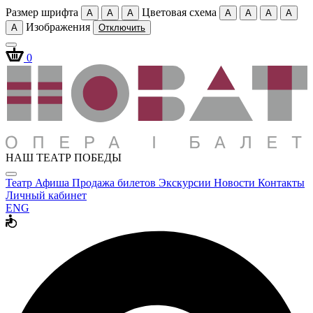
Размер шрифта
Цветовая схема
A
A
A
A
A
A
A
Изображения
A
Отключить
0
НАШ ТЕАТР ПОБЕДЫ
Театр
Афиша
Продажа билетов
Экскурсии
Новости
Контакты
Личный кабинет
ENG