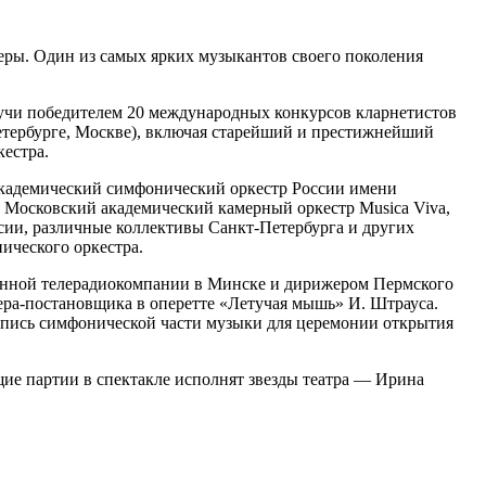
ры. Один из самых ярких музыкантов своего поколения
учи победителем 20 международных конкурсов кларнетистов
Петербурге, Москве), включая старейший и престижнейший
естра.
академический симфонический оркестр России имени
 Московский академический камерный оркестр Musica Viva,
ссии, различные коллективы Санкт-Петербурга и других
ического оркестра.
енной телерадиокомпании в Минске и дирижером Пермского
жера-постановщика в оперетте «Летучая мышь» И. Штрауса.
апись симфонической части музыки для церемонии открытия
ие партии в спектакле исполнят звезды театра — Ирина