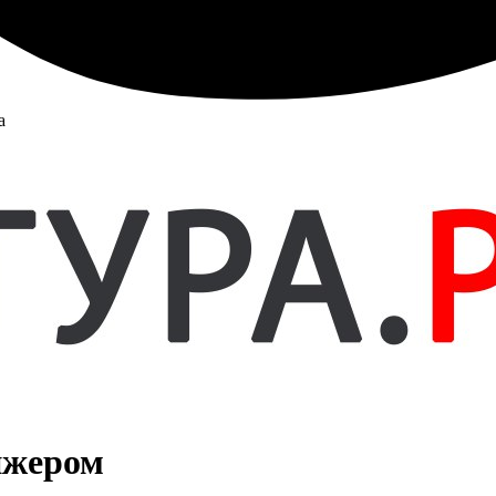
а
ижером