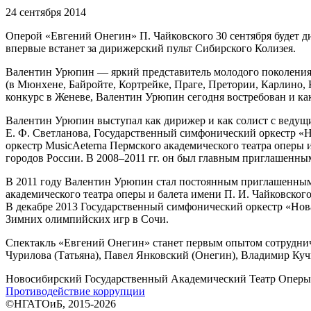
24 сентября 2014
Оперой «Евгений Онегин» П. Чайковского 30 сентября будет 
впервые встанет за дирижерский пульт Сибирского Колизея.
Валентин Урюпин — яркий представитель молодого поколения 
(в Мюнхене, Байройте, Кортрейке, Праге, Претории, Карлино,
конкурс в Женеве, Валентин Урюпин сегодня востребован и ка
Валентин Урюпин выступал как дирижер и как солист с ведущ
Е. Ф. Светланова, Государственный симфонический оркестр «
оркестр MusicAeterna Пермского академического театра оперы
городов России. В 2008–2011 гг. он был главным приглашенн
В 2011 году Валентин Урюпин стал постоянным приглашенным
академического театра оперы и балета имени П. И. Чайковско
В декабре 2013 Государственный симфонический оркестр «Нов
Зимних олимпийских игр в Сочи.
Спектакль «Евгений Онегин» станет первым опытом сотрудниче
Чурилова (Татьяна), Павел Янковский (Онегин), Владимир Кучи
Новосибирский Государственный Академический Театр Оперы 
Противодействие коррупции
©НГАТОиБ, 2015-2026