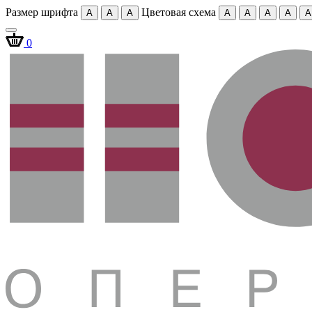
Размер шрифта
Цветовая схема
A
A
A
A
A
A
A
A
0