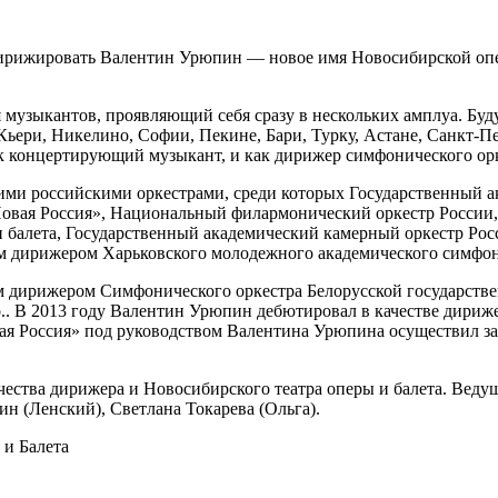
дирижировать Валентин Урюпин — новое имя Новосибирской опе
музыкантов, проявляющий себя сразу в нескольких амплуа. Буд
 Кьери, Никелино, Софии, Пекине, Бари, Турку, Астане, Санкт-
к концертирующий музыкант, и как дирижер симфонического орк
ими российскими оркестрами, среди которых Государственный 
Новая Россия», Национальный филармонический оркестр России,
 и балета, Государственный академический камерный оркестр Ро
ым дирижером Харьковского молодежного академического симфон
 дирижером Симфонического оркестра Белорусской государств
го.. В 2013 году Валентин Урюпин дебютировал в качестве дири
ая Россия» под руководством Валентина Урюпина осуществил з
ства дирижера и Новосибирского театра оперы и балета. Ведущ
н (Ленский), Светлана Токарева (Ольга).
и Балета