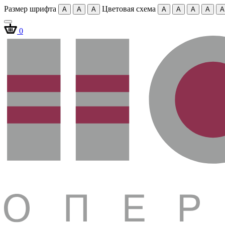
Размер шрифта
Цветовая схема
A
A
A
A
A
A
A
A
0