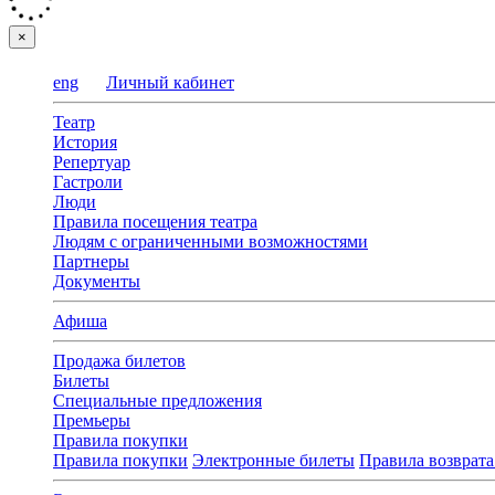
×
eng
Личный кабинет
Театр
История
Репертуар
Гастроли
Люди
Правила посещения театра
Людям с ограниченными возможностями
Партнеры
Документы
Афиша
Продажа билетов
Билеты
Специальные предложения
Премьеры
Правила покупки
Правила покупки
Электронные билеты
Правила возврата