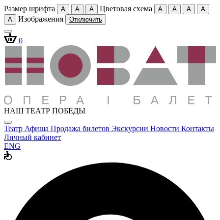
Размер шрифта
Цветовая схема
A
A
A
A
A
A
A
Изображения
A
Отключить
0
НАШ ТЕАТР ПОБЕДЫ
Театр
Афиша
Продажа билетов
Экскурсии
Новости
Контакты
Личный кабинет
ENG