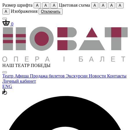
Размер шрифта
Цветовая схема
A
A
A
A
A
A
A
Изображения
A
Отключить
0
НАШ ТЕАТР ПОБЕДЫ
Театр
Афиша
Продажа билетов
Экскурсии
Новости
Контакты
Личный кабинет
ENG