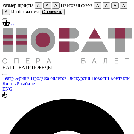
Размер шрифта
Цветовая схема
A
A
A
A
A
A
A
Изображения
A
Отключить
0
НАШ ТЕАТР ПОБЕДЫ
Театр
Афиша
Продажа билетов
Экскурсии
Новости
Контакты
Личный кабинет
ENG