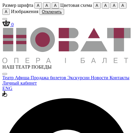
Размер шрифта
Цветовая схема
A
A
A
A
A
A
A
Изображения
A
Отключить
0
НАШ ТЕАТР ПОБЕДЫ
Театр
Афиша
Продажа билетов
Экскурсии
Новости
Контакты
Личный кабинет
ENG