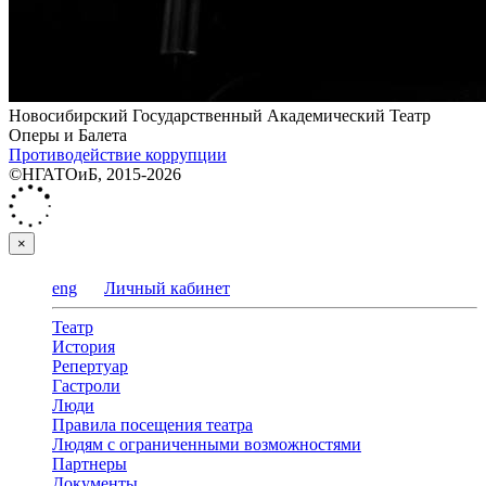
Новосибирский Государственный Академический Театр
Оперы и Балета
Противодействие коррупции
©НГАТОиБ, 2015-2026
×
eng
Личный кабинет
Театр
История
Репертуар
Гастроли
Люди
Правила посещения театра
Людям с ограниченными возможностями
Партнеры
Документы