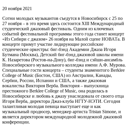
20 ноября 2021
Сотни молодых музыкантов съедутся в Новосибирск с 25 по
27 ноября – в это время здесь состоится XIII Международный
студенческий джазовый фестиваль. Одним из ключевых
событий фестивальной программы этого года станет концерт
«Из Сибири с джазом» 26 ноября на Малой сцене НОВАТа. В
концерте примут участие лидирующие российские
студенческие оркестры: биг-бэнд Академии Джаза Игоря
Бутмана (Москва), Детский биг-бэнд джазовой школы имени
К. Назаретова (Ростов-на-Дону), биг-бэнд и сэйшн-ансамбль
Новосибирского музыкального колледжа имени А.Ф. Мурова.
Специальные гости концерта – студенты знаменитого Berklee
College of Music (Бостон, США) из Австралии, Канады,
Сербии, России, Испании и США, а также джазовая
вокалистка Виктория Верба. Виктория – выпускница
престижного Berklee College of Music, она родилась в
Новосибирске и любовь к джазу унаследовала от своего отца
Игоря Верба, директора Джаз-клуба НГТУ-НЭТИ. Сегодня
талантливая молодая певица выступает еще и как
музыкальный продюсер, менеджер артиста Tristan Simone, и
является директором международной молодежной джазовой
конференции.