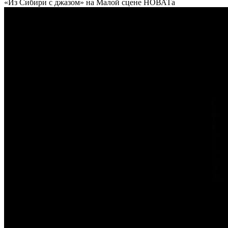
«Из Сибири с джазом» на Малой сцене НОВАТа