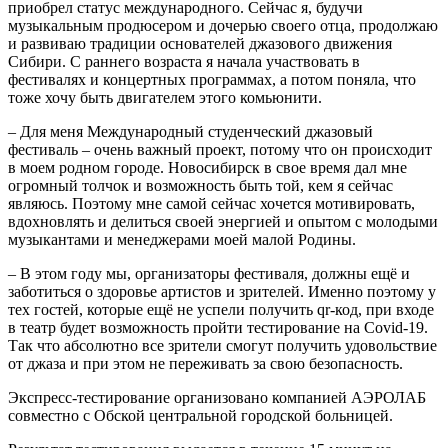
приобрел статус международного. Сейчас я, будучи
музыкальным продюсером и дочерью своего отца, продолжаю
и развиваю традиции основателей джазового движения
Сибири. С раннего возраста я начала участвовать в
фестивалях и концертных программах, а потом поняла, что
тоже хочу быть двигателем этого комьюнити.
– Для меня Международный студенческий джазовый
фестиваль – очень важный проект, потому что он происходит
в моем родном городе. Новосибирск в свое время дал мне
огромный толчок и возможность быть той, кем я сейчас
являюсь. Поэтому мне самой сейчас хочется мотивировать,
вдохновлять и делиться своей энергией и опытом с молодыми
музыкантами и менеджерами моей малой Родины.
– В этом году мы, организаторы фестиваля, должны ещё и
заботиться о здоровье артистов и зрителей. Именно поэтому у
тех гостей, которые ещё не успели получить qr-код, при входе
в театр будет возможность пройти тестирование на Covid-19.
Так что абсолютно все зрители смогут получить удовольствие
от джаза и при этом не переживать за свою безопасность.
Экспресс-тестирование организовано компанией АЭРОЛАБ
совместно с Обской центральной городской больницей.