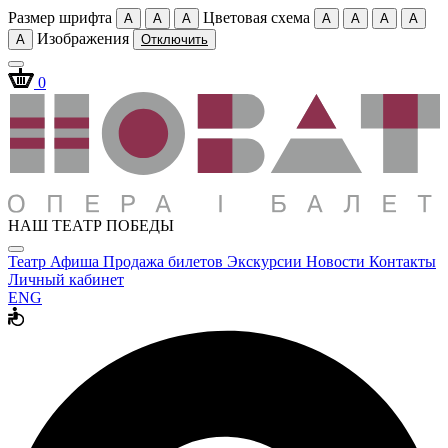
Размер шрифта
Цветовая схема
A
A
A
A
A
A
A
Изображения
A
Отключить
0
НАШ ТЕАТР ПОБЕДЫ
Театр
Афиша
Продажа билетов
Экскурсии
Новости
Контакты
Личный кабинет
ENG