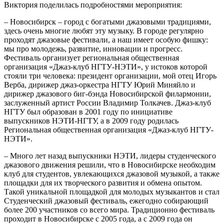
Виктория поделилась подробностями мероприятия:
– Новосибирск – город с богатыми джазовыми традициями,
здесь очень многие любят эту музыку. В городе регулярно
проходят джазовые фестивали, а наш имеет особую фишку:
мы про молодежь, развитие, инновации и прогресс.
Фестиваль организует региональная общественная
организация «Джаз-клуб НГТУ-НЭТИ», у истоков которой
стояли три человека: президент организации, мой отец Игорь
Верба, дирижер джаз-оркестра НГТУ Юрий Миняйло и
дирижер джазового биг-бэнда Новосибирской филармонии,
заслуженный артист России Владимир Толкачев. Джаз-клуб
НГТУ был образован в 2001 году по инициативе
выпускников НЭТИ-НГТУ, а в 2009 году родилась
Региональная общественная организация «Джаз-клуб НГТУ-
НЭТИ».
– Много лет назад выпускники НЭТИ, лидеры студенческого
джазового движения решили, что в Новосибирске необходим
клуб для студентов, увлекающихся джазовой музыкой, а также
площадки для их творческого развития и обмена опытом.
Такой уникальной площадкой для молодых музыкантов и стал
Студенческий джазовый фестиваль, ежегодно собирающий
более 200 участников со всего мира. Традиционно фестиваль
проходит в Новосибирске с 2005 года, а с 2009 года он