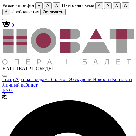
Размер шрифта
Цветовая схема
A
A
A
A
A
A
A
Изображения
A
Отключить
0
НАШ ТЕАТР ПОБЕДЫ
Театр
Афиша
Продажа билетов
Экскурсии
Новости
Контакты
Личный кабинет
ENG