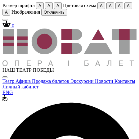
Размер шрифта
Цветовая схема
A
A
A
A
A
A
A
Изображения
A
Отключить
0
НАШ ТЕАТР ПОБЕДЫ
Театр
Афиша
Продажа билетов
Экскурсии
Новости
Контакты
Личный кабинет
ENG