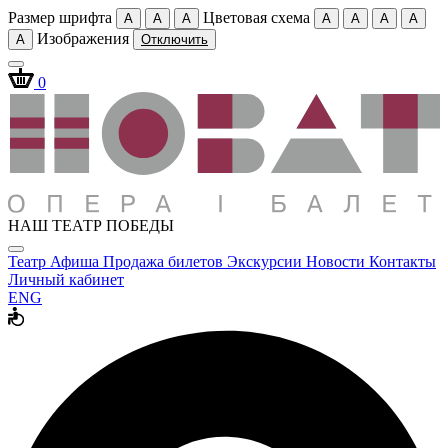
Размер шрифта
Цветовая схема
A
A
A
A
A
A
A
Изображения
A
Отключить
0
НАШ ТЕАТР ПОБЕДЫ
Театр
Афиша
Продажа билетов
Экскурсии
Новости
Контакты
Личный кабинет
ENG