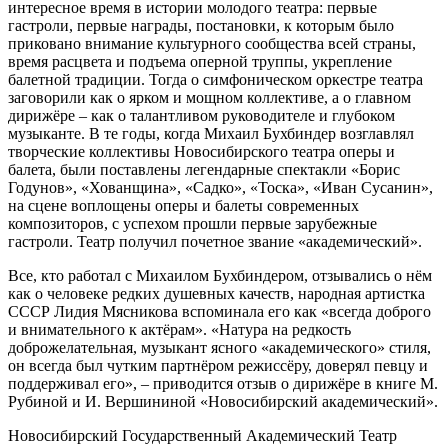
интересное время в истории молодого театра: первые
гастроли, первые награды, постановки, к которым было
приковано внимание культурного сообщества всей страны,
время расцвета и подъема оперной труппы, укрепление
балетной традиции. Тогда о симфоническом оркестре театра
заговорили как о ярком и мощном коллективе, а о главном
дирижёре – как о талантливом руководителе и глубоком
музыканте. В те годы, когда Михаил Бухбиндер возглавлял
творческие коллективы Новосибирского театра оперы и
балета, были поставлены легендарные спектакли «Борис
Годунов», «Хованщина», «Садко», «Тоска», «Иван Сусанин»,
на сцене воплощены оперы и балеты современных
композиторов, с успехом прошли первые зарубежные
гастроли. Театр получил почетное звание «академический».
Все, кто работал с Михаилом Бухбиндером, отзывались о нём
как о человеке редких душевных качеств, народная артистка
СССР Лидия Мясникова вспоминала его как «всегда доброго
и внимательного к актёрам». «Натура на редкость
доброжелательная, музыкант ясного «академического» стиля,
он всегда был чутким партнёром режиссёру, доверял певцу и
поддерживал его», – приводится отзыв о дирижёре в книге М.
Рубиной и И. Вершининой «Новосибирский академический».
Новосибирский Государственный Академический Театр