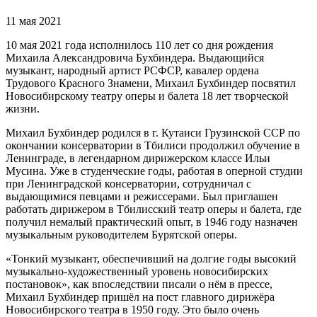
11 мая 2021
10 мая 2021 года исполнилось 110 лет со дня рождения
Михаила Александровича Бухбиндера. Выдающийся
музыкант, народный артист РСФСР, кавалер ордена
Трудового Красного Знамени, Михаил Бухбиндер посвятил
Новосибирскому театру оперы и балета 18 лет творческой
жизни.
Михаил Бухбиндер родился в г. Кутаиси Грузинской ССР по
окончании консерватории в Тбилиси продолжил обучение в
Ленинграде, в легендарном дирижерском классе Ильи
Мусина. Уже в студенческие годы, работая в оперной студии
при Ленинградской консерватории, сотрудничал с
выдающимися певцами и режиссерами. Был приглашен
работать дирижером в Тбилисский театр оперы и балета, где
получил немалый практический опыт, в 1946 году назначен
музыкальным руководителем Бурятской оперы.
«Тонкий музыкант, обеспечивший на долгие годы высокий
музыкально-художественный уровень новосибирских
постановок», как впоследствии писали о нём в прессе,
Михаил Бухбиндер пришёл на пост главного дирижёра
Новосибирского театра в 1950 году. Это было очень