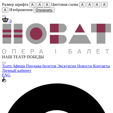
Размер шрифта
Цветовая схема
A
A
A
A
A
A
A
Изображения
A
Отключить
0
НАШ ТЕАТР ПОБЕДЫ
Театр
Афиша
Продажа билетов
Экскурсии
Новости
Контакты
Личный кабинет
ENG