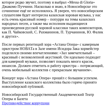
которое редко звучит, поэтому я выбрал «Messa di Gloria»
Джакомо Пуччини. Насколько я знаю, в Новосибирске это
сочинение ещё не исполнялось. Я уверен, что новосибирским
слушателям будет интересна казахская хоровая музыка, у нас
есть очень красивый номер – попурри на темы казахских
народных песен, а также мы исполним выдающиеся
произведения русской хоровой классики таких композиторов,
как П. Чайковский, С. Рахманинов, П. Турчанинов, Ю. Фалик
и других».
После первых репетиций хора «Астана Опера» с камерным
оркестром НОВАТа в Зале имени Исидора Зака хормейстер
поделился своими впечатлениями: «Зал замечательный –
красивый с великолепной акустикой. Он идеально подходит
для камерной музыки, позволяет показать много красок,
нюансов. Должен отметить и работу оркестра – потрясающий,
очень мобильный коллектив с прекрасным звучанием».
Концерт хора «Астана Опера» прошёл с большим успехом.
Выступление казахского коллектива было горячо принято
новосибирской публикой.
Новосибирский Государственный Академический Театр
Оперы и Балета
Противодействие коррупции