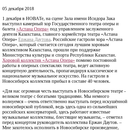
05 декабря 2018
1 декабря в НОВАТе, на сцене Зала имени Исидора Зака
выступил камерный хор Государственного театра оперы и
балета
«Астана Опера»
под управлением заслуженного
деятеля Казахстана, главного хормейстера театра «Астана
Опера»
Ержана Даутова
. Российские гастроли хора «Астана
Опера», который считается сегодня лучшим хоровым
коллективом Казахстана, прошли при поддержке
Министерства культуры и спорта Республики Казахстан.
Хоровой коллектив «Астана Опера»
помимо постоянной
работы в оперных спектаклях театра, ведет активную
концертную деятельность, пропагандируя классическое и
национальное музыкальное искусство. На гастроли в
Новосибирск коллектив прибыл в составе 40 человек.
«Для нас огромная честь выступать в Новосибирском театре -
великом театре с богатыми традициями. Мы немного
волнуемся – очень ответственно выступать перед искушённой
новосибирской публикой, ведь здесь одна из сильнейших
российских консерваторий, здесь работают известные
музыкальные коллективы, блестящие музыканты, – отметил
перед концертом руководитель коллектива Ержан Даутов. –
Мне захотелось исполнить в Новосибирске произведение,