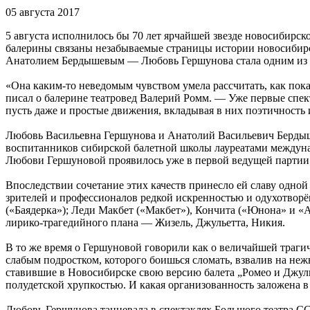
05 августа 2017
5 августа исполнилось бы 70 лет ярчайшей звезде новосибир
балерины связаны незабываемые страницы истории новосибирс
Анатолием Бердышевым — Любовь Гершунова стала одним из г
«Она каким-то неведомым чувством умела рассчитать, как пок
писал о балерине театровед Валерий Ромм. — Уже первые спе
пусть даже и простые движения, вкладывая в них поэтичность 
Любовь Васильевна Гершунова и Анатолий Васильевич Бердыш
воспитанников сибирской балетной школы лауреатами междуна
Любови Гершуновой проявилось уже в первой ведущей партии н
Впоследствии сочетание этих качеств принесло ей славу одной
зрителей и профессионалов редкой искренностью и одухотворё
(«Баядерка»); Леди Макбет («Макбет»), Кончита («Юнона» и «А
лирико-трагедийного плана — Жизель, Джульетта, Никия.
В то же время о Гершуновой говорили как о величайшей трагич
слабым подростком, которого боишься сломать, взвалив на н
ставившие в Новосибирске свою версию балета „Ромео и Джуль
полудетской хрупкостью. И какая организованность заложена в
Любовь Гершунова танцевала в спектаклях Большого театра СС