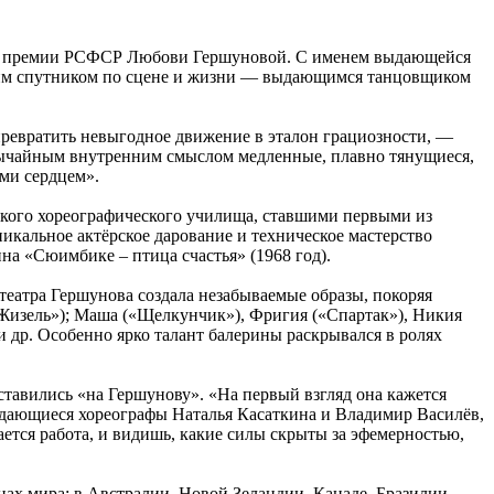
нной премии РСФСР Любови Гершуновой. С именем выдающейся
своим спутником по сцене и жизни — выдающимся танцовщиком
 превратить невыгодное движение в эталон грациозности, —
бычайным внутренним смыслом медленные, плавно тянущиеся,
ями сердцем».
ого хореографического училища, ставшими первыми из
кальное актёрское дарование и техническое мастерство
а «Сюимбике – птица счастья» (1968 год).
театра Гершунова создала незабываемые образы, покоряя
«Жизель»); Маша («Щелкунчик»), Фригия («Спартак»), Никия
 др. Особенно ярко талант балерины раскрывался в ролях
 ставились «на Гершунову». «На первый взгляд она кажется
вдающиеся хореографы Наталья Касаткина и Владимир Василёв,
тся работа, и видишь, какие силы скрыты за эфемерностью,
ах мира: в Австралии, Новой Зеландии, Канаде, Бразилии,