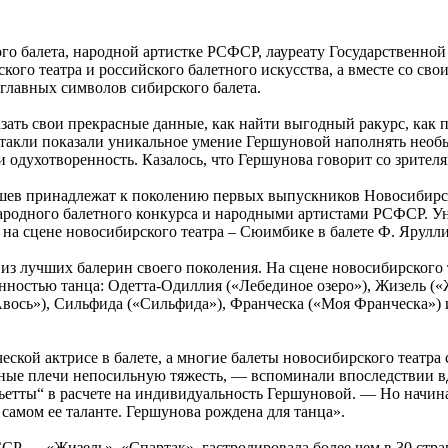
ского балета, народной артистке РСФСР, лауреату Государстве
кого театра и российского балетного искусства, а вместе со 
лавных символов сибирского балета.
азать свои прекрасные данные, как найти выгодный ракурс, как
ктакли показали уникальное умение Гершуновой наполнять нео
и одухотворенность. Казалось, что Гершунова говорит со зрител
ев принадлежат к поколению первых выпускников Новосибирск
родного балетного конкурса и народными артистами РСФСР. Уни
а сцене новосибирского театра – Сюимбике в балете Ф. Яруллин
 из лучших балерин своего поколения. На сцене новосибирского 
нностью танца: Одетта-Одиллия («Лебединое озеро»), Жизель (
вось»), Сильфида («Сильфида»), Франческа («Моя Франческа») и
еской актрисе в балете, а многие балеты новосибирского театра
ежные плечи непосильную тяжесть, — вспоминали впоследствии 
етты“ в расчете на индивидуальность Гершуновой. — Но начинае
 самом ее таланте. Гершунова рождена для танца».
СР — «Жизель», «Спартак», гастролировала более чем в 30 стран