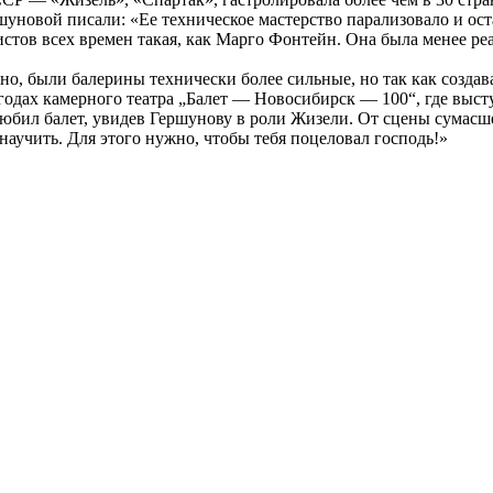
шуновой писали: «Ее техническое мастерство парализовало и о
истов всех времен такая, как Марго Фонтейн. Она была менее ре
но, были балерины технически более сильные, но так как создав
 годах камерного театра „Балет — Новосибирск — 100“, где выс
ил балет, увидев Гершунову в роли Жизели. От сцены сумасше
аучить. Для этого нужно, чтобы тебя поцеловал господь!»