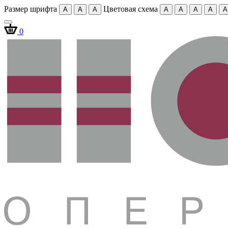
Размер шрифта
Цветовая схема
A
A
A
A
A
A
A
A
0