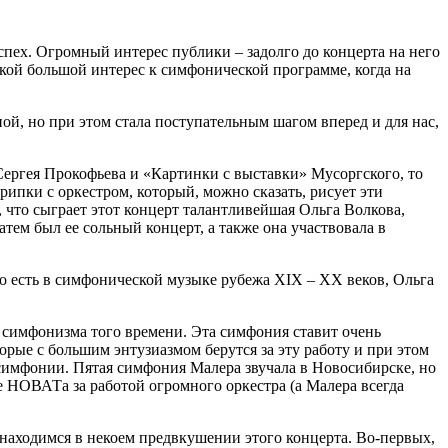
пех. Огромный интерес публики ‒ задолго до концерта на него
такой большой интерес к симфонической программе, когда на
ой, но при этом стала поступательным шагом вперед и для нас,
Сергея Прокофьева и «Картинки с выставки» Мусоргского, то
пки с оркестром, который, можно сказать, рисует эти
 что сыграет этот концерт талантливейшая Ольга Волкова,
тем был ее сольный концерт, а также она участвовала в
то есть в симфонической музыке рубежа XIX – XX веков, Ольга
о симфонизма того времени. Эта симфония ставит очень
орые с большим энтузиазмом берутся за эту работу и при этом
 симфонии. Пятая симфония Малера звучала в Новосибирске, но
не НОВАТа за работой огромного оркестра (а Малера всегда
ы находимся в некоем предвкушении этого концерта. Во-первых,