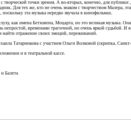
 и с творческой точки зрения. А во-вторых, конечно, для публи
ник. Для тех же, кто не очень знаком с творчеством Малера, э
, поскольку эта музыка нередко звучала в кинофильмах.
луху, как имена Бетховена, Моцарта, но это великая музыка. Она
ь непростой, временами трагичной, но очень яркой судьбой. И всё
м найти отражение своих эмоций, переживаний.
аила Татарникова с участием Ольги Волковой (скрипка, Санкт
иложении и в театральной кассе.
и Балета