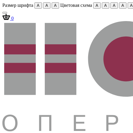
Размер шрифта
Цветовая схема
A
A
A
A
A
A
A
A
0