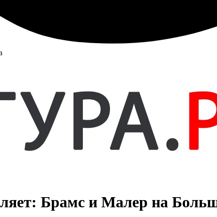
а
вляет: Брамс и Малер на Боль