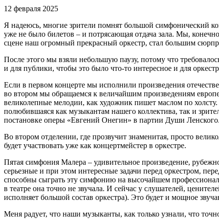
12 февраля 2025
Я надеюсь, многие зрители помнят большой симфонический кон
уже не было билетов ‒ и потрясающая отдача зала. Мы, конечно
сцене наш огромный прекрасный оркестр, стал большим сюрпри
После этого мы взяли небольшую паузу, потому что требовалос
и для публики, чтобы это было что-то интересное и для оркестр
Если в первом концерте мы исполнили произведения отечестве
во втором мы обращаемся к величайшим произведениям европей
великолепные мелодии, как художник пишет маслом по холсту.
полюбившаяся как музыкантам нашего коллектива, так и зрител
постановке оперы «Евгений Онегин» в партии Души Ленского
Во втором отделении, где прозвучит знаменитая, просто велик
будет участвовать уже как концертмейстер в оркестре.
Пятая симфония Малера ‒ удивительное произведение, рубежное
серьезные и при этом интересные задачи перед оркестром, пере
способны сыграть эту симфонию на высочайшем профессиональн
в театре она точно не звучала. И сейчас у слушателей, ценит
исполняет большой состав оркестра). Это будет и мощное звуча
Меня радует, что наши музыканты, как только узнали, что точн