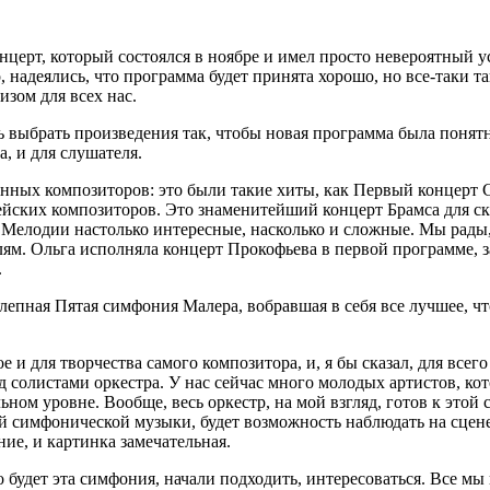
церт, который состоялся в ноябре и имел просто невероятный ус
, надеялись, что программа будет принята хорошо, но все-таки 
зом для всех нас.
ь выбрать произведения так, чтобы новая программа была понятн
а, и для слушателя.
нных композиторов: это были такие хиты, как Первый концерт 
ских композиторов. Это знаменитейший концерт Брамса для скри
 Мелодии настолько интересные, насколько и сложные. Мы рады,
ям. Ольга исполняла концерт Прокофьева в первой программе, за
.
олепная Пятая симфония Малера, вобравшая в себя все лучшее, ч
 и для творчества самого композитора, и, я бы сказал, для всег
д солистами оркестра. У нас сейчас много молодых артистов, кот
ом уровне. Вообще, весь оркестр, на мой взгляд, готов к этой
елей симфонической музыки, будет возможность наблюдать на сце
ние, и картинка замечательная.
о будет эта симфония, начали подходить, интересоваться. Все м