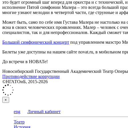
это будет огромный шаг вперед для оркестра и с технической,
исполнение Пятой симфонии Малера ‒ это всегда большой празд
многие узнают мелодии в четвертой части, где струнные и арфа
Может быть, само по себе имя Густава Малера не настолько на с
ясна в своих человеческих проявлениях. Малер – человек с очен
специалистов, так и для непрофессионалов. Каждый сможет та
Большой симфонический концерт
под управлением маэстро Мих
Билеты уже доступны на нашем сайте novat.ru, в мобильном пр
До встречи в НОВАТе!
Новосибирский Государственный Академический Театр Оперы 
Противодействие коррупции
©НГАТОиБ, 2015-2026
×
eng
Личный кабинет
Театр
История