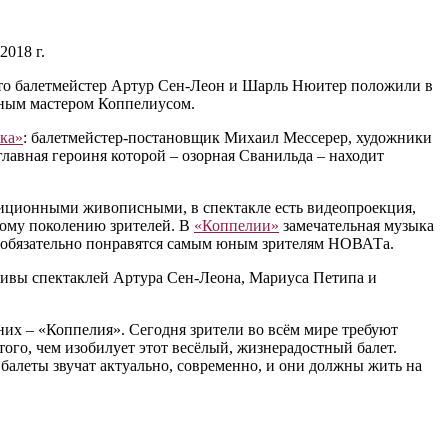
2018 г.
етто балетмейстер Артур Сен-Леон и Шарль Нюитер положили в
сным мастером Коппелиусом.
ка»
: балетмейстер-постановщик Михаил Мессерер, художники
авная героиня которой – озорная Сванильда – находит
диционными живописными, в спектакле есть видеопроекция,
дому поколению зрителей. В
«Коппелии»
замечательная музыка
е обязательно понравятся самым юным зрителям НОВАТа.
отивы спектаклей Артура Сен-Леона, Мариуса Петипа и
них – «Коппелия». Сегодня зрители во всём мире требуют
ого, чем изобилует этот весёлый, жизнерадостный балет.
 балеты звучат актуально, современно, и они должны жить на