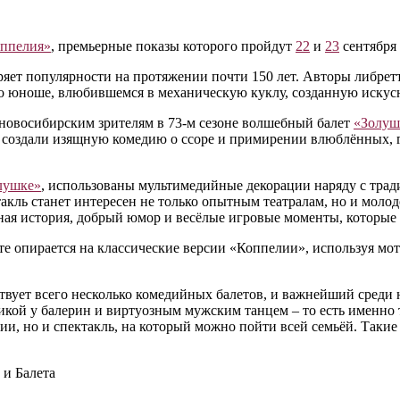
ппелия»
, премьерные показы которого пройдут
22
и
23
сентября 
еряет популярности на протяжении почти 150 лет. Авторы либр
, о юноше, влюбившемся в механическую куклу, созданную иску
 новосибирским зрителям в 73-м сезоне волшебный балет
«Золуш
создали изящную комедию о ссоре и примирении влюблённых, гл
лушке»
, использованы мультимедийные декорации наряду с тра
такль станет интересен не только опытным театралам, но и моло
вная история, добрый юмор и весёлые игровые моменты, которы
оте опирается на классические версии «Коппелии», используя м
твует всего несколько комедийных балетов, и важнейший среди 
кой у балерин и виртуозным мужским танцем – то есть именно т
ии, но и спектакль, на который можно пойти всей семьёй. Такие
и Балета