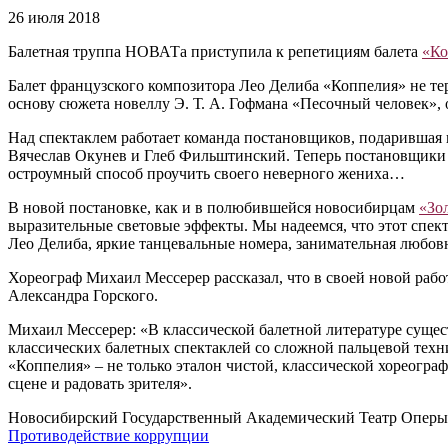
26 июля 2018
Балетная труппа НОВАТа приступила к репетициям балета
«Ко
Балет французского композитора Лео Делиба «Коппелия» не т
основу сюжета новеллу Э. Т. А. Гофмана «Песочный человек»
Над спектаклем работает команда постановщиков, подарившая
Вячеслав Окунев и Глеб Фильштинский. Теперь постановщики 
остроумный способ проучить своего неверного жениха…
В новой постановке, как и в полюбившейся новосибирцам
«Зо
выразительные световые эффекты. Мы надеемся, что этот спек
Лео Делиба, яркие танцевальные номера, занимательная любо
Хореограф Михаил Мессерер рассказал, что в своей новой раб
Александра Горского.
Михаил Мессерер: «В классической балетной литературе сущес
классических балетных спектаклей со сложной пальцевой техни
«Коппелия» – не только эталон чистой, классической хореограф
сцене и радовать зрителя».
Новосибирский Государственный Академический Театр Оперы 
Противодействие коррупции