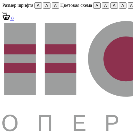
Размер шрифта
Цветовая схема
A
A
A
A
A
A
A
A
0