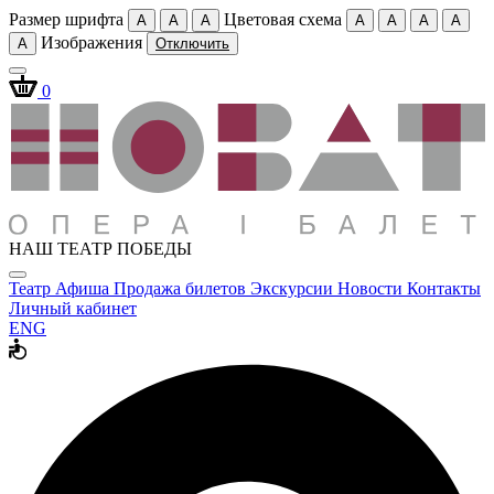
Размер шрифта
Цветовая схема
A
A
A
A
A
A
A
Изображения
A
Отключить
0
НАШ ТЕАТР ПОБЕДЫ
Театр
Афиша
Продажа билетов
Экскурсии
Новости
Контакты
Личный кабинет
ENG