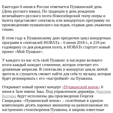
Ежегодно 6 июня в России отмечается Пушкинский день
(День русского языка). По традиции в день рождения
величайшего русского поэта Новосибирский театр оперы и
балета представляет спектакль или концертную программу по
произведениям пушкинского наследия, отдавая дань уважения
гению.
В этом году к Пушкинскому дню приурочен цикл концертных
программ и спектаклей НОВАТа – 6 июня 2018 г., в 219-ую
годовщину со дня рождения поэта, в НОВАТе стартует новый
проект «Мой Пушкин».
У каждого из нас есть свой Пушкин: в наследии великого
поэта каждый находит сочинение, которое отвечает его
душевным запросам. В спектаклях и концертах цикла любой
зритель и слушатель сможет найти для себя ту музыку, которая
будет резонировать с его «настройкой» на Пушкина.
Открывает новый проект концерт
«Пушкинский венок»
6
июня в Зале имени Зака. Под управлением дирижёра
Дмитрия
Корчака
будут исполнены два произведения Георгия
Свиридова: «Пушкинский венок» – сплетённые в единую
композицию десять хоровых миниатюр на разноплановые по
настроению стихотворения Пушкина, и широко известные