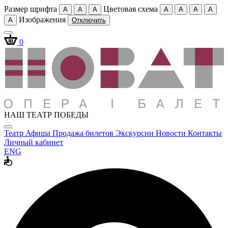
Размер шрифта
Цветовая схема
A
A
A
A
A
A
A
Изображения
A
Отключить
0
НАШ ТЕАТР ПОБЕДЫ
Театр
Афиша
Продажа билетов
Экскурсии
Новости
Контакты
Личный кабинет
ENG