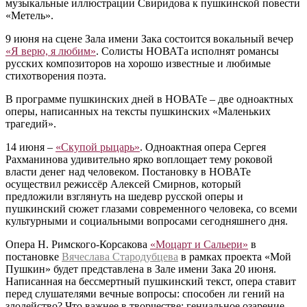
музыкальные иллюстрации Свиридова к пушкинской повести
«Метель».
9 июня на сцене Зала имени Зака состоится вокальный вечер
«Я верю, я любим»
. Солисты НОВАТа исполнят романсы
русских композиторов на хорошо известные и любимые
стихотворения поэта.
В программе пушкинских дней в НОВАТе – две одноактных
оперы, написанных на тексты пушкинских «Маленьких
трагедий».
14 июня –
«Скупой рыцарь»
. Одноактная опера Сергея
Рахманинова удивительно ярко воплощает тему роковой
власти денег над человеком. Постановку в НОВАТе
осуществил режиссёр Алексей Смирнов, который
предложили взглянуть на шедевр русской оперы и
пушкинский сюжет глазами современного человека, со всеми
культурными и социальными вопросами сегодняшнего дня.
Опера Н. Римского-Корсакова
«Моцарт и Сальери»
в
постановке
Вячеслава Стародубцева
в рамках проекта «Мой
Пушкин» будет представлена в Зале имени Зака 20 июня.
Написанная на бессмертный пушкинский текст, опера ставит
перед слушателями вечные вопросы: способен ли гений на
злодейство? Что важнее в творчестве: гениальное озарение