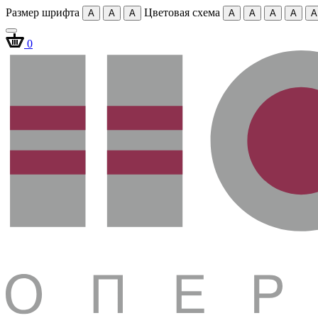
Размер шрифта
Цветовая схема
A
A
A
A
A
A
A
A
0