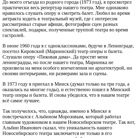
До моего отъезда из родного города (1973 год), я просмотрел
практически весь репертуар нашего театра. Мне одинаково
нравилось слушать оперу и смотреть балет. Любил во время
антракта ходить в театральный музей, где с интересом
рассматривал старые афиши, фотографии сцен разных
спектаклей, подарки, полученные труппой театра во время
гастролей.
В июне 1960 года я с одноклассниками, будучи в Ленинграде,
посетил Кировский (Мариинский) театр оперы и балета.
Слушали оперу «Пиковая дама». Да простят меня
ленинградцы, но после нашего театра, Мариинка не
произвела на меня особого впечатления ни архитектурой, ни
своими интерьерами, ни размерами зала и сцены.
В 1973 году я приехал в Минск (думал только на три года, а
оказалась на многие годы), и естественно пошел в Минский
театр оперы и балета. И снова убедился, что в нашем театре
всё самое лучшее.
Так получилось, что, однажды, именно в Минске я
повстречался с Альбином Морозовым, который работал
главным художником в нашем Новосибирском театре. Так вот,
Альбин Иванович сказал, что уникальность нашего
Новосибирского театра заключается не только в его