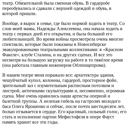
театр. Обязательной была сменная обувь. В гардеробе
переобувались и сдавали с верхней одеждой и обувь, в
которой пришли.
Вообще, я вырос в семье, где было нормой ходить в театр. Со
слов моей мамы, Надежды Алексеевны, она начала ходить в
театр с первых дней его открытия, и была большой его
любительницей. Во время войны просмотрела очень многие
спектакли, которые были показаны в Новосибирске
эвакуированными театральными коллективами: в «Красном
Факеле», клубе Сталина, и на других сценах. И все это
несмотря на большую загрузку на работе в то тяжёлое время
(она работала главным инженером Облпищепрома).
В нашем театре меня поражало все: архитектура здания,
чешуйчатый купол, колонны, гардероб, просторное фойе,
зрительный зал с изумительным расписным потолком и
люстрой, античными скульптурами и, несомненно, огромная
сцена. Мне очень нравились наши артисты оперной и
балетной труппы. А нелепая гибель на гастролях молодого
баса Олега Ярошенко и сейчас, после почти шестидесяти лет,
болью отзывается в сердце. Его красивый, сильный голос, его
стать и исполнение партии Мефистофеля в опере Фауст
память хранит все эти годы.