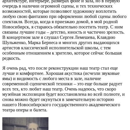
архитектуре, интерьере, размерах фойе и зала, но в первую
очередь в наличии огромной сцены, и тех технических
возможностей, которые позволяют художнику воплотить
любую свою фантазию при оформлении любой сцены любого
спектакля. Всегда, когда я приезжаю домой, в мой родной
Новосибирск, я стараюсь обязательно посетить театр. С ним
связаны лучшие годы – детство, юность и частично зрелость.
В концертном зале я слушал Сергея Лемешева, Клавдию
Шульженко, Марка Бернеса и многих других выдающихся
артистов классической исполнительской школы, с тем
особенным отношением к зрителю, которое сейчас большая
редкость.
Я очень рад, что после реконструкции наш театр стал еще
лучше и комфортнее. Хорошая акустика (исчезли звуковые
ямы) и видимость с любого места в зале, наличие
современной сценической техники – это еще больше радует
всех тех, кто любит наш театр. Очень надеюсь, что скоро
музейная экспозиция будет восстановлена во всей полноте, и
снова можно будет окунуться в замечательную историю
нашего Новосибирского государственного академического
театра оперы и балета.