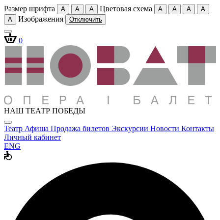
Размер шрифта
Цветовая схема
A
A
A
A
A
A
A
Изображения
A
Отключить
0
НАШ ТЕАТР ПОБЕДЫ
Театр
Афиша
Продажа билетов
Экскурсии
Новости
Контакты
Личный кабинет
ENG