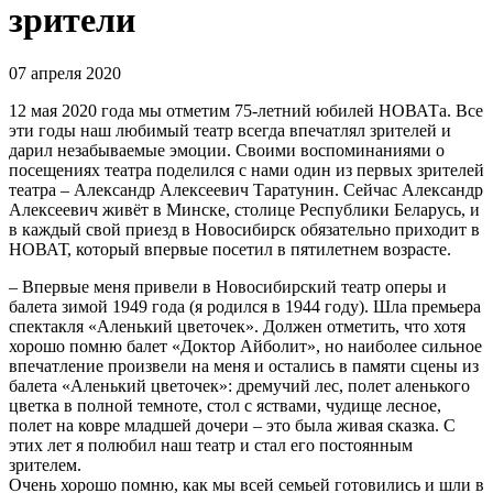
зрители
07 апреля 2020
12 мая 2020 года мы отметим 75-летний юбилей НОВАТа. Все
эти годы наш любимый театр всегда впечатлял зрителей и
дарил незабываемые эмоции. Своими воспоминаниями о
посещениях театра поделился с нами один из первых зрителей
театра – Александр Алексеевич Таратунин. Сейчас Александр
Алексеевич живёт в Минске, столице Республики Беларусь, и
в каждый свой приезд в Новосибирск обязательно приходит в
НОВАТ, который впервые посетил в пятилетнем возрасте.
– Впервые меня привели в Новосибирский театр оперы и
балета зимой 1949 года (я родился в 1944 году). Шла премьера
спектакля «Аленький цветочек». Должен отметить, что хотя
хорошо помню балет «Доктор Айболит», но наиболее сильное
впечатление произвели на меня и остались в памяти сцены из
балета «Аленький цветочек»: дремучий лес, полет аленького
цветка в полной темноте, стол с яствами, чудище лесное,
полет на ковре младшей дочери – это была живая сказка. С
этих лет я полюбил наш театр и стал его постоянным
зрителем.
Очень хорошо помню, как мы всей семьей готовились и шли в