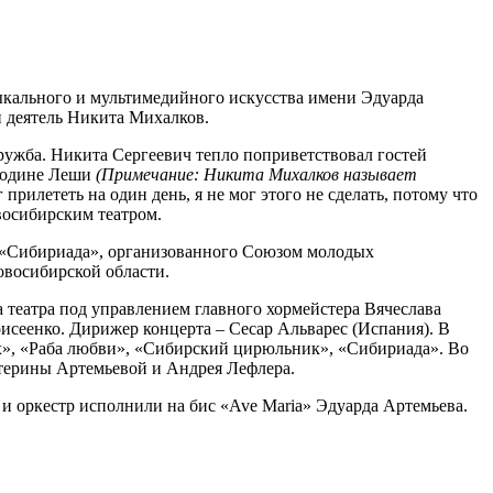
ыкального и мультимедийного искусства имени Эдуарда
 деятель Никита Михалков.
ружба. Никита Сергеевич тепло поприветствовал гостей
 родине Леши
(Примечание: Никита Михалков называет
прилететь на один день, я не мог этого не сделать, потому что
восибирским театром.
 «Сибириада», организованного Союзом молодых
овосибирской области.
театра под управлением главного хормейстера Вячеслава
сеенко. Дирижер концерта – Сесар Альварес (Испания). В
х», «Раба любви», «Сибирский цирюльник», «Сибириада». Во
атерины Артемьевой и Андрея Лефлера.
 оркестр исполнили на бис «Ave Maria» Эдуарда Артемьева.