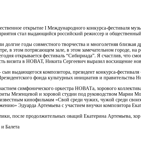
ественное открытие I Международного конкурса-фестиваля муз
приятия стал выдающийся российский режиссер и общественный
 долгие годы совместного творчества и многолетняя близкая д
атре, в этом потрясающем зале, в этом замечательном городе, на
егодня открывается фестиваль “Сибириада”. Я счастлив, что смог 
ость визита в НОВАТ, Никита Сергеевич выразил восхищение но
 сын выдающегося композитора, президент конкурса-фестиваля
резидентского фонда культурных инициатив и правительства Н
астием симфонического оркестра НОВАТа, хорового коллектива 
риты Мезенцевой и хоровой студии под руководством Марии Мои
 известным кинофильмам «Свой среди чужих, чужой среди свои
ажению» Эдуарда Артемьева с участием внучки композитора Ек
ки, после продолжительных оваций Екатерина Артемьева, хор и
и Балета