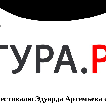
а
естивалю Эдуарда Артемьева 