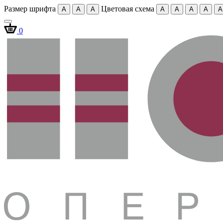
Размер шрифта
Цветовая схема
A
A
A
A
A
A
A
A
0