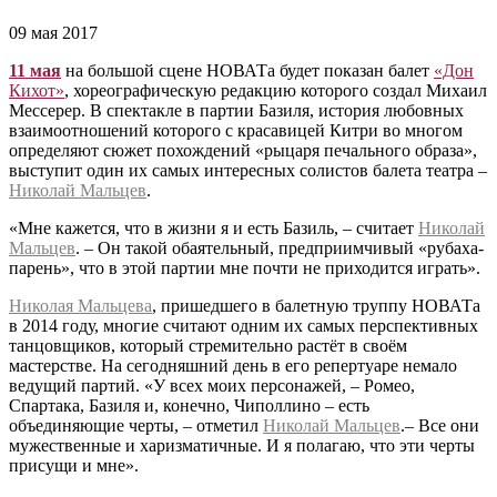
09 мая 2017
11 мая
на большой сцене НОВАТа будет показан балет
«Дон
Кихот»
, хореографическую редакцию которого создал Михаил
Мессерер. В спектакле в партии Базиля, история любовных
взаимоотношений которого с красавицей Китри во многом
определяют сюжет похождений «рыцаря печального образа»,
выступит один их самых интересных солистов балета театра –
Николай Мальцев
.
«Мне кажется, что в жизни я и есть Базиль, – считает
Николай
Мальцев
. – Он такой обаятельный, предприимчивый «рубаха-
парень», что в этой партии мне почти не приходится играть».
Николая Мальцева
, пришедшего в балетную труппу НОВАТа
в 2014 году, многие считают одним их самых перспективных
танцовщиков, который стремительно растёт в своём
мастерстве. На сегодняшний день в его репертуаре немало
ведущий партий. «У всех моих персонажей, – Ромео,
Спартака, Базиля и, конечно, Чиполлино – есть
объединяющие черты, – отметил
Николай Мальцев
.– Все они
мужественные и харизматичные. И я полагаю, что эти черты
присущи и мне».