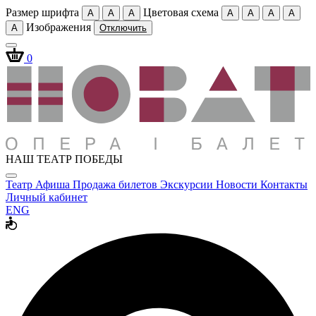
Размер шрифта
Цветовая схема
A
A
A
A
A
A
A
Изображения
A
Отключить
0
НАШ ТЕАТР ПОБЕДЫ
Театр
Афиша
Продажа билетов
Экскурсии
Новости
Контакты
Личный кабинет
ENG