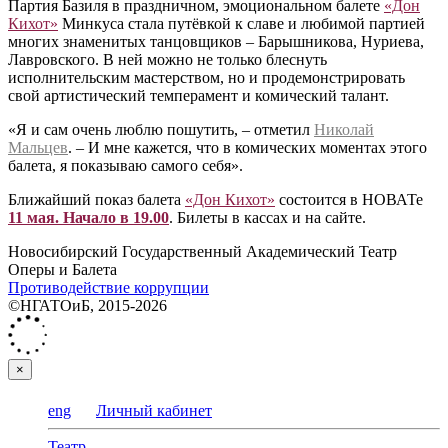
Партия Базиля в праздничном, эмоциональном балете
«Дон
Кихот»
Минкуса стала путёвкой к славе и любимой партией
многих знаменитых танцовщиков – Барышникова, Нуриева,
Лавровского. В ней можно не только блеснуть
исполнительским мастерством, но и продемонстрировать
свой артистический темперамент и комический талант.
«Я и сам очень люблю пошутить, – отметил
Николай
Мальцев
. – И мне кажется, что в комических моментах этого
балета, я показываю самого себя».
Ближайший показ балета
«Дон Кихот»
состоится в НОВАТе
11 мая. Начало в 19.00
. Билеты в кассах и на сайте.
Новосибирский Государственный Академический Театр
Оперы и Балета
Противодействие коррупции
©НГАТОиБ, 2015-2026
×
eng
Личный кабинет
Театр