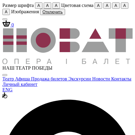
Размер шрифта
Цветовая схема
A
A
A
A
A
A
A
Изображения
A
Отключить
0
НАШ ТЕАТР ПОБЕДЫ
Театр
Афиша
Продажа билетов
Экскурсии
Новости
Контакты
Личный кабинет
ENG