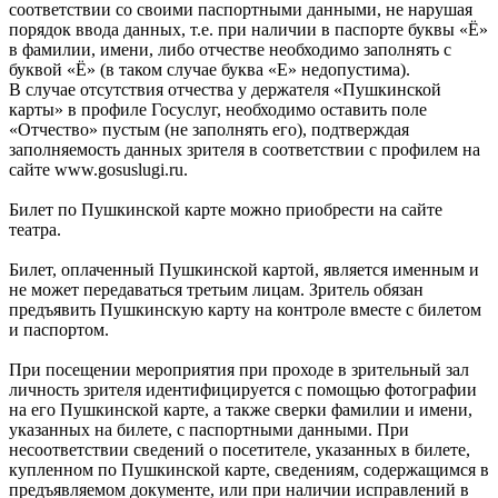
соответствии со своими паспортными данными, не нарушая
порядок ввода данных, т.е. при наличии в паспорте буквы «Ё»
в фамилии, имени, либо отчестве необходимо заполнять с
буквой «Ё» (в таком случае буква «Е» недопустима).
В случае отсутствия отчества у держателя «Пушкинской
карты» в профиле Госуслуг, необходимо оставить поле
«Отчество» пустым (не заполнять его), подтверждая
заполняемость данных зрителя в соответствии с профилем на
сайте www.gosuslugi.ru.
Билет по Пушкинской карте можно приобрести на сайте
театра.
Билет, оплаченный Пушкинской картой, является именным и
не может передаваться третьим лицам. Зритель обязан
предъявить Пушкинскую карту на контроле вместе с билетом
и паспортом.
При посещении мероприятия при проходе в зрительный зал
личность зрителя идентифицируется с помощью фотографии
на его Пушкинской карте, а также сверки фамилии и имени,
указанных на билете, с паспортными данными. При
несоответствии сведений о посетителе, указанных в билете,
купленном по Пушкинской карте, сведениям, содержащимся в
предъявляемом документе, или при наличии исправлений в