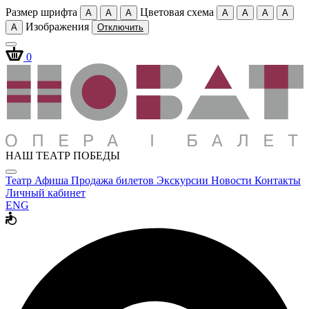
Размер шрифта
Цветовая схема
A
A
A
A
A
A
A
Изображения
A
Отключить
0
НАШ ТЕАТР ПОБЕДЫ
Театр
Афиша
Продажа билетов
Экскурсии
Новости
Контакты
Личный кабинет
ENG