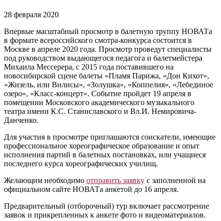
28 февраля 2020
Впервые масштабный просмотр в балетную труппу НОВАТа
в формате всероссийского смотра-конкурса состоится в
Москве в апреле 2020 года. Просмотр проведут специалисты
под руководством выдающегося педагога и балетмейстера
Михаила Мессерера, с 2015 года поставившего на
новосибирской сцене балеты «Пламя Парижа, «Дон Кихот»,
«Жизель, или Вилисы», «Золушка», «Коппелия», «Лебединое
озеро», «Класс-концерт». Событие пройдет 19 апреля в
помещении Московского академического музыкального
театра имени К.С. Станиславского и Вл.И. Немировича-
Данченко.
Для участия в просмотре приглашаются соискатели, имеющие
профессиональное хореографическое образование и опыт
исполнения партий в балетных постановках, или учащиеся
последнего курса хореографических училищ.
Желающим необходимо
отправить заявку
с заполненной на
официальном сайте НОВАТа анкетой до 16 апреля.
Предварительный (отборочный) тур включает рассмотрение
заявок и прикрепленных к анкете фото и видеоматериалов.