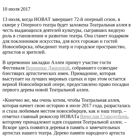
10 июля 2017
13 июля, когда НОВАТ завершает 72-й оперный сезон, в
сквере у Оперного театра будет заложена Театральная аллея в
честь выдающихся деятелей культуры, сыгравших видную
роль в становлении и развитии театра. Она станет подарком
для поклонников искусства, для всех горожан и гостей
Новосибирска, объединит театр и городское пространство,
артистов и зрителей.
В церемонии закладки Аллеи примут участие гости
Фестиваля
Вероники Джиоевой
, собравшего созвездие
блестящих артистических имен. Примадонне, которая
выступает на лучших мировых сценах и при этом остается
верной Новосибирской опере, предоставлено право посадки
первого дерева новой Театральной аллеи.
«Конечно же, мы очень хотим, чтобы Театральная аллея,
которая начнет свою историю в июле 2017 года, разрасталась
и стала любимым местом новосибирцев, как и наш театр, –
отметил главный режиссер НОВАТа
Вячеслав Стародубцев
,
которому принадлежит идея создания Театральной аллеи. –
Вскоре здесь появятся деревья в память о замечательных
артистах нашего театра. Дерево памяти народного артиста