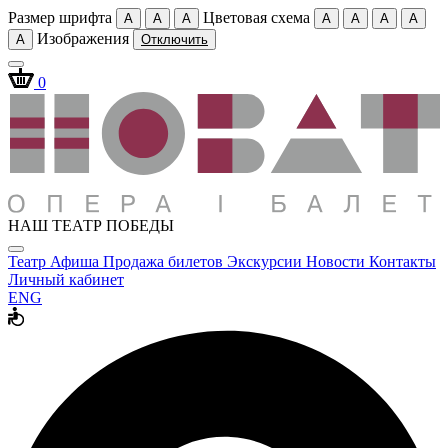
Размер шрифта
Цветовая схема
A
A
A
A
A
A
A
Изображения
A
Отключить
0
НАШ ТЕАТР ПОБЕДЫ
Театр
Афиша
Продажа билетов
Экскурсии
Новости
Контакты
Личный кабинет
ENG