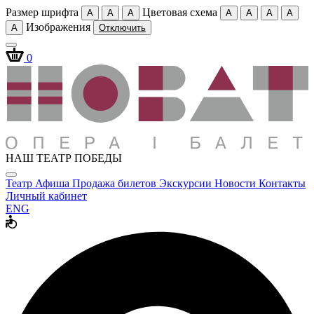
Размер шрифта
Цветовая схема
A
A
A
A
A
A
A
Изображения
A
Отключить
0
НАШ ТЕАТР ПОБЕДЫ
Театр
Афиша
Продажа билетов
Экскурсии
Новости
Контакты
Личный кабинет
ENG