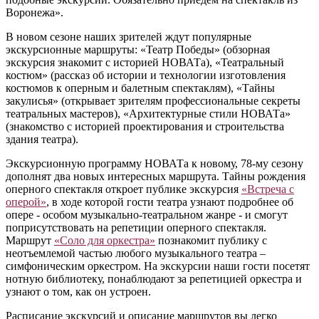
Воронежа».
В новом сезоне наших зрителей ждут популярные
экскурсионные маршруты: «Театр Победы» (обзорная
экскурсия знакомит с историей НОВАТа), «Театральный
костюм» (рассказ об истории и технологии изготовления
костюмов к оперным и балетным спектаклям), «Тайны
закулисья» (открывает зрителям профессиональные секреты
театральных мастеров), «Архитектурные стили НОВАТа»
(знакомство с историей проектирования и строительства
здания театра).
Экскурсионную программу НОВАТа к новому, 78-му сезону
дополнят два новых интересных маршрута. Тайны рождения
оперного спектакля откроет публике экскурсия
«Встреча с
оперой»
, в ходе которой гости театра узнают подробнее об
опере - особом музыкально-театральном жанре - и смогут
поприсутствовать на репетиции оперного спектакля.
Маршрут
«Соло для оркестра»
познакомит публику с
неотъемлемой частью любого музыкального театра –
симфоническим оркестром. На экскурсии наши гости посетят
нотную библиотеку, понаблюдают за репетицией оркестра и
узнают о том, как он устроен.
Расписание экскурсий и описание маршрутов вы легко