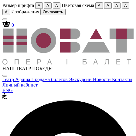
Размер шрифта
Цветовая схема
A
A
A
A
A
A
A
Изображения
A
Отключить
0
НАШ ТЕАТР ПОБЕДЫ
Театр
Афиша
Продажа билетов
Экскурсии
Новости
Контакты
Личный кабинет
ENG