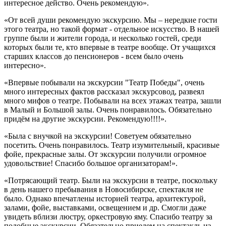
интересное действо. Очень рекомендую».
«От всей души рекомендую экскурсию. Мы – нередкие гости
этого театра, но такой формат - отдельное искусство. В нашей
группе были и жители города, и несколько гостей, среди
которых были те, кто впервые в театре вообще. От учащихся
старших классов до пенсионеров - всем было очень
интересно».
«Впервые побывали на экскурсии "Театр Победы", очень
много интересных фактов рассказал экскурсовод, развеял
много мифов о театре. Побывали на всех этажах театра, зашли
в Малый и Большой залы. Очень понравилось. Обязательно
придём на другие экскурсии. Рекомендую!!!!».
«Была с внучкой на экскурсии! Советуем обязательно
посетить. Очень понравилось. Театр изумительный, красивые
фойе, прекрасные залы. От экскурсии получили огромное
удовольствие! Спасибо большое организаторам!».
«Потрясающий театр. Были на экскурсии в театре, поскольку
в день нашего пребывания в Новосибирске, спектакля не
было. Однако впечатлены историей театра, архитектурой,
залами, фойе, выставками, освещением и др. Смогли даже
увидеть вблизи люстру, оркестровую яму. Спасибо театру за
подобные экскурсии. Обязательно приедем на спектакль из