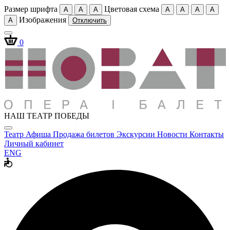
Размер шрифта
Цветовая схема
A
A
A
A
A
A
A
Изображения
A
Отключить
0
НАШ ТЕАТР ПОБЕДЫ
Театр
Афиша
Продажа билетов
Экскурсии
Новости
Контакты
Личный кабинет
ENG