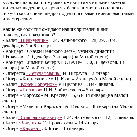
взмахнет палочкой и музыка оживит самые яркие сюжеты
мировых шедевров, а артисты балета и мастера оперного
искусства со сцены щедро поделятся с вами своими эмоциями
и мастерством.
Какие же события ожидают наших зрителей в дни
новогодних праздников?
• Балет
«Щелкунчик»
П.И. Чайковского – 28, 29, 30 и 31
декабря, 6, 7 и 8 января.
• Концерт «Сказки Венского леса», музыка династии
Штраусов – 29 декабря, 7 января (на Малой сцене).
• Концерт «Зимний вечер в НОВАТе» – 30, 31 декабря, 13
января (на Малой сцене).
• Оперетта
«Летучая мышь»
И. Штрауса – 2 января.
• Опера «Кот в сапогах» Ц. Кюи – 2 января (на Малой сцене).
• Балет
«Конек-Горбунок»
Р. Щедрина – 3 и 4 января.
• Опера
«Иоланта»
П.И. Чайковского – 5 января.
• Опера «Морозко» М. Красева – 5, 6 и 14 января (на Малой
сцене).
• Опера «Малыш и Карлсон» А. Гладких – 8 января (на Малой
сцене).
• Балет
«Спящая красавица»
П.И. Чайковского – 12, 13 января.
• Балет
«Золушка»
С. Прокофьева – 14 января.
• Опера
«Кармен»
Ж. Бизе – 15 января.