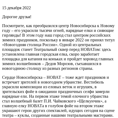
15 декабря 2022
Дорогие друзья!
Посмотрите, как преобразился центр Новосибирска к Новому
году – его украсили тысячи огней, нарядные елки и сияющие
гирлянды! В этом году наш город стал центром российских
зимних праздников, поскольку в январе 2022 он принял титул
«Новогодняя столица России». Одной из центральных
площадок станет Театральный сквер перед НОВАТом: здесь
установлена главная городская елка, скоро заработает
площадка для катания на коньках и пройдет хоровод главных
зимних волшебников – Дедов Морозов, съехавшихся в
новогоднюю столицу из разных регионов страны.
Сердце Новосибирска – НОВАТ – тоже ждет праздников и
встречает зрителей в новогоднем убранстве. Вестибюль
украсили композиции из еловых веток и игрушек, в
зрительских фойе в ожидании праздничных селфи замерли
нарядные ели. На первом этаже темой елочного убранства
стал волшебный балет П.И. Чайковского «Щелкунчик», а
главную елку НОВАТа в голубом фойе на втором этаже
украшают герои других спектаклей, идущих сегодня на сцене
театра – куклы, созданные нашими театральными мастерами.