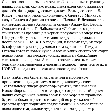
Сколько эмоций вызывают эти необыкновенные игрушки у
наших зрителей, сколько новых спектаклей они открывают
для себя, благодаря чудесным куклам! Ведь здесь есть и Дон
Кихот – главный герой одноименного балета Л. Минкуса,
клоун Таддео и Арлекин из оперы «Паяцы» Р. Леонкавалло,
египетская царевна Амнерис из оперы «Аида» Дж. Верди,
Одиллия из балета П. Чайковского «Лебединое озеро»,
таинственная красавица в черной полумаске из оперетты И.
Штрауса «Летучая мышь» и многие другие персонажи
постановок НОВАТа. По традиции, к новому году мастера
бутафорного цеха под руководством художника Тимура
Гуляева готовят новых кукол, а вот из каких спектаклей будут
новые герои – вы сможете узнать, придя на ближайшие
спектакли и концерты. А если вы хотите сделать своим
близким незабываемый душевный подарок – пригласите их в
НОВАТ на один из спектаклей новогодней афиши.
Итак, выбираем билеты на сайте или в мобильном
приложении, прогуливаемся по сверкающему огнями
Театральному скверу, фотографируемся у главной елки
Новосибирска и спешим в театр, где согреет теплый прием
наших сотрудников, чашка ароматного кофе в театральном
буфете, а бокал игристого и тающий во рту, сказочной
красоты десерт поднимут градус эмоций. Но самое главное
новогоднее театральное чудо начнется, когда дирижер