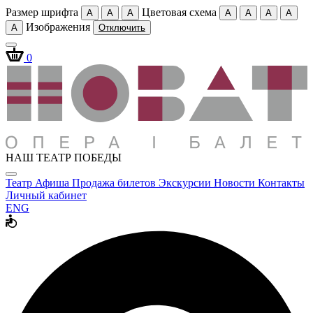
Размер шрифта
Цветовая схема
A
A
A
A
A
A
A
Изображения
A
Отключить
0
НАШ ТЕАТР ПОБЕДЫ
Театр
Афиша
Продажа билетов
Экскурсии
Новости
Контакты
Личный кабинет
ENG