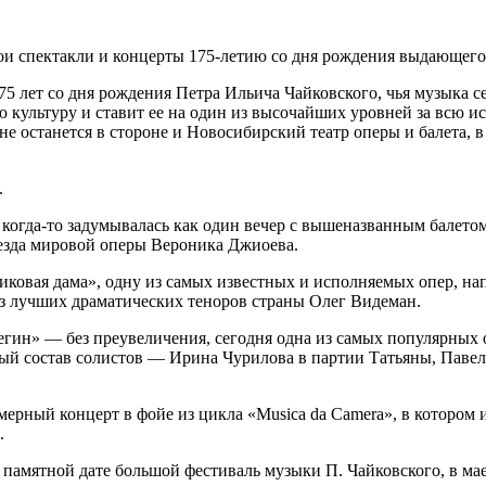
вои спектакли и концерты 175-летию со дня рождения выдающего
5 лет со дня рождения Петра Ильича Чайковского, чья музыка с
ю культуру и ставит ее на один из высочайших уровней за всю 
е останется в стороне и Новосибирский театр оперы и балета, в
.
когда-то задумывалась как один вечер с вышеназванным балетом, 
везда мировой оперы Вероника Джиоева.
Пиковая дама», одну из самых известных и исполняемых опер, 
из лучших драматических теноров страны Олег Видеман.
негин» — без преувеличения, сегодня одна из самых популярных
ый состав солистов — Ирина Чурилова в партии Татьяны, Павел
амерный концерт в фойе из цикла «Musica da Camera», в котор
.
 памятной дате большой фестиваль музыки П. Чайковского, в ма