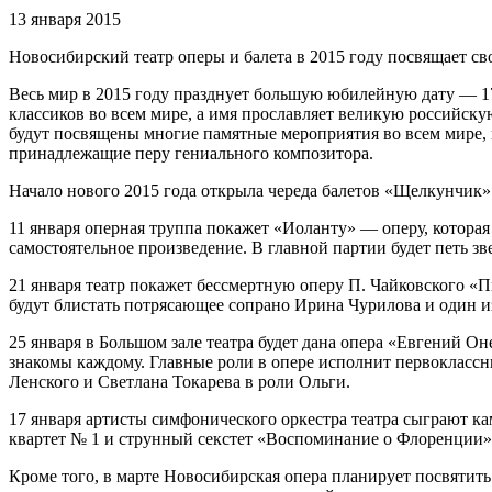
13 января 2015
Новосибирский театр оперы и балета в 2015 году посвящает с
Весь мир в 2015 году празднует большую юбилейную дату — 17
классиков во всем мире, а имя прославляет великую российску
будут посвящены многие памятные мероприятия во всем мире, н
принадлежащие перу гениального композитора.
Начало нового 2015 года открыла череда балетов «Щелкунчик»
11 января оперная труппа покажет «Иоланту» — оперу, которая 
самостоятельное произведение. В главной партии будет петь з
21 января театр покажет бессмертную оперу П. Чайковского «
будут блистать потрясающее сопрано Ирина Чурилова и один 
25 января в Большом зале театра будет дана опера «Евгений О
знакомы каждому. Главные роли в опере исполнит первоклассн
Ленского и Светлана Токарева в роли Ольги.
17 января артисты симфонического оркестра театра сыграют к
квартет № 1 и струнный секстет «Воспоминание о Флоренции»
Кроме того, в марте Новосибирская опера планирует посвятить