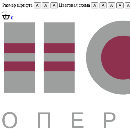
Размер шрифта
Цветовая схема
A
A
A
A
A
A
A
A
0