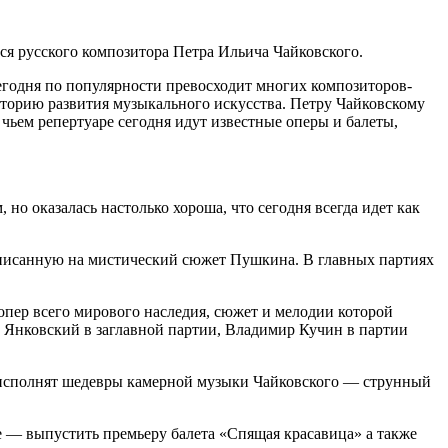
ся русского композитора Петра Ильича Чайковского.
егодня по популярности превосходит многих композиторов-
историю развития музыкального искусства. Петру Чайковскому
 чьем репертуаре сегодня идут известные оперы и балеты,
но оказалась настолько хороша, что сегодня всегда идет как
написанную на мистический сюжет Пушкина. В главных партиях
 опер всего мирового наследия, сюжет и мелодии которой
 Янковский в заглавной партии, Владимир Кучин в партии
ом исполнят шедевры камерной музыки Чайковского — струнный
е — выпустить премьеру балета «Спящая красавица» а также