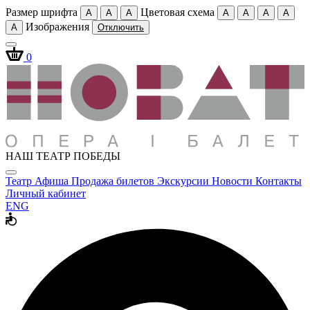
Размер шрифта
Цветовая схема
A
A
A
A
A
A
A
Изображения
A
Отключить
0
НАШ ТЕАТР ПОБЕДЫ
Театр
Афиша
Продажа билетов
Экскурсии
Новости
Контакты
Личный кабинет
ENG