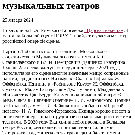
музыкальных театров
25 января 2024
Показ оперы Н.А. Римского-Корсакова
«Царская невеста»
31
марта на Большой сцене НОВАТа пройдет с участием звезд
российской оперной сцены.
Партию Любаши исполнит солистка Московского
академического Музыкального театра имени К. С.
Станиславского и Вл. И. Немировича-Данченко Екатерина
Лукаш. Артистка выступает в труппе театра с 2021 года,
исполняла на его сцене многие значимые меццо-сопрановые
партии, среди которых Никлаус в «Сказках Гофмана» Ж.
Оффенбаха, Пятница в «Робинзоне Крузо» Ж. Оффенбаха,
Сузуки в «Мадам Баттерфляй» Дж. Пуччини, Маддалена в
«Риголетто» Дж. Верди, Кармен в одноименной опере Ж.
Бизе, Ольга в «Евгении Онегине» П. И. Чайковского, Полина
в «Пиковой даме» П. И. Чайковского, Любаша в «Царской
невесте» Н. А. Римского-Корсакова. Певица хорошо известна
ценителям оперы, она сотрудничает со многими российскими
театрами. В 2020 году Екатерина дебютировала в Большом
театре России, она является приглашенной солисткой
Татарского академического театра оперы и балета имени