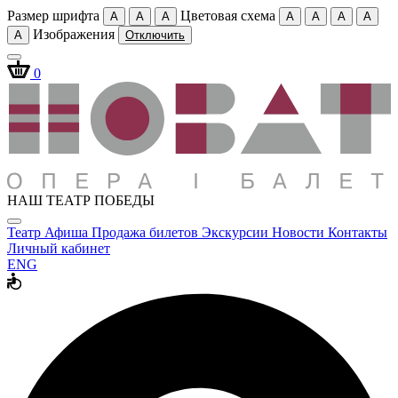
Размер шрифта
Цветовая схема
A
A
A
A
A
A
A
Изображения
A
Отключить
0
НАШ ТЕАТР ПОБЕДЫ
Театр
Афиша
Продажа билетов
Экскурсии
Новости
Контакты
Личный кабинет
ENG