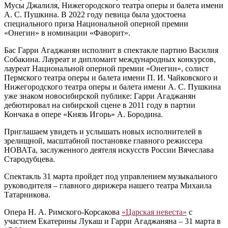
Мусы Джалиля, Нижегородского театра оперы и балета имени
А. С. Пушкина. В 2022 году певица была удостоена
специального приза Национальной оперной премии
«Онегин» в номинации «Фаворит».
Бас Гарри Агаджанян исполнит в спектакле партию Василия
Собакина. Лауреат и дипломант международных конкурсов,
лауреат Национальной оперной премии «Онегин», солист
Пермского театра оперы и балета имени П. И. Чайковского и
Нижегородского театра оперы и балета имени А. С. Пушкина
уже знаком новосибирской публике: Гарри Агаджанян
дебютировал на сибирской сцене в 2011 году в партии
Кончака в опере «Князь Игорь» А. Бородина.
Приглашаем увидеть и услышать новых исполнителей в
зрелищной, масштабной постановке главного режиссера
НОВАТа, заслуженного деятеля искусств России Вячеслава
Стародубцева.
Спектакль 31 марта пройдет под управлением музыкального
руководителя ‒ главного дирижера нашего театра Михаила
Татарникова.
Опера Н. А. Римского-Корсакова
«Царская невеста»
с
участием Екатерины Лукаш и Гарри Агаджаняна ‒ 31 марта в