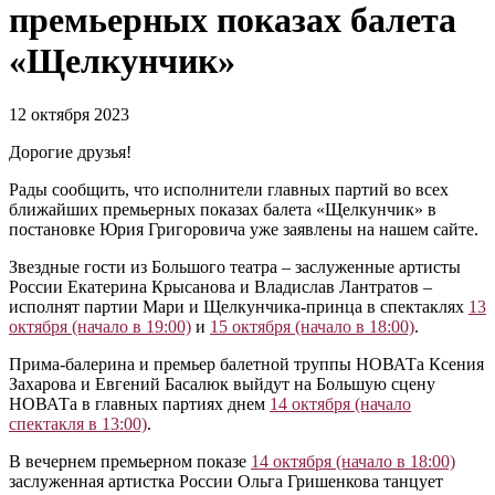
премьерных показах балета
«Щелкунчик»
12 октября 2023
Дорогие друзья!
Рады сообщить, что исполнители главных партий во всех
ближайших премьерных показах балета «Щелкунчик» в
постановке Юрия Григоровича уже заявлены на нашем сайте.
Звездные гости из Большого театра – заслуженные артисты
России Екатерина Крысанова и Владислав Лантратов –
исполнят партии Мари и Щелкунчика-принца в спектаклях
13
октября (начало в 19:00)
и
15 октября (начало в 18:00)
.
Прима-балерина и премьер балетной труппы НОВАТа Ксения
Захарова и Евгений Басалюк выйдут на Большую сцену
НОВАТа в главных партиях днем
14 октября (начало
спектакля в 13:00)
.
В вечернем премьерном показе
14 октября (начало в 18:00)
заслуженная артистка России Ольга Гришенкова танцует