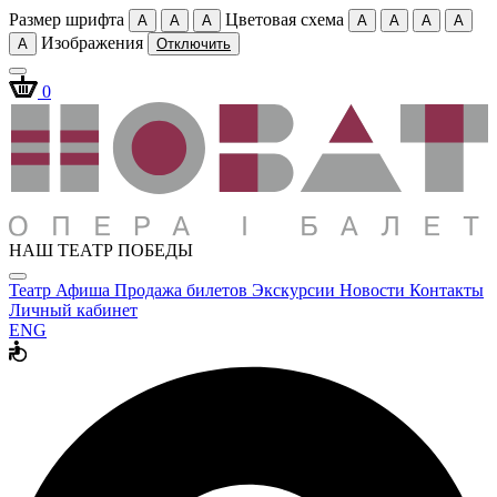
Размер шрифта
Цветовая схема
A
A
A
A
A
A
A
Изображения
A
Отключить
0
НАШ ТЕАТР ПОБЕДЫ
Театр
Афиша
Продажа билетов
Экскурсии
Новости
Контакты
Личный кабинет
ENG