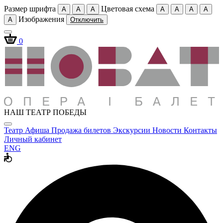
Размер шрифта
Цветовая схема
A
A
A
A
A
A
A
Изображения
A
Отключить
0
НАШ ТЕАТР ПОБЕДЫ
Театр
Афиша
Продажа билетов
Экскурсии
Новости
Контакты
Личный кабинет
ENG