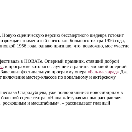
ая. Новую сценическую версию бессмертного шедевра готовит
озрождает знаменитый спектакль Большого театра 1956 года,
новкой 1956 года, однако признаю, что, возможно, мое участие
 фестиваль в НОВАТе. Оперный праздник, ставший доброй
цы
, в программе которого - лучшие страницы мировой оперной
. Завершит фестивальную программу опера
«Бал-маскарад»
Дж.
 включение мастер-классов по вокальному и актёрскому
 Вячеслава Стародубцева, уже полюбившийся новосибирцам в
а большой сцене театра. «Наша «Летучая мышь» расправляет
м, роскошным и масштабным», – рассказывает главный