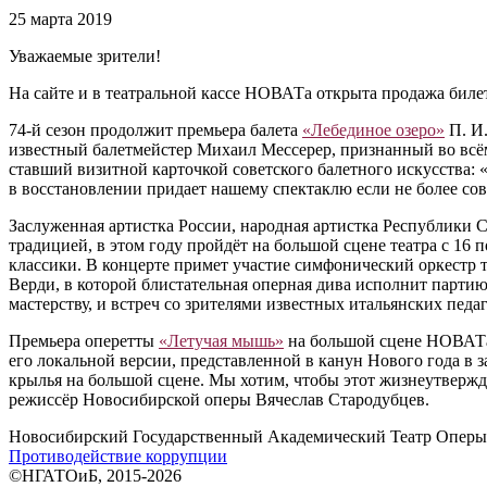
25 марта 2019
Уважаемые зрители!
На сайте и в театральной кассе НОВАТа открыта продажа билет
74-й сезон продолжит премьера балета
«Лебединое озеро»
П. И.
известный балетмейстер Михаил Мессерер, признанный во всём
ставший визитной карточкой советского балетного искусства: 
в восстановлении придает нашему спектаклю если не более совр
Заслуженная артистка России, народная артистка Республики
традицией, в этом году пройдёт на большой сцене театра с 16 
классики. В концерте примет участие симфонический оркестр
Верди, в которой блистательная оперная дива исполнит парт
мастерству, и встреч со зрителями известных итальянских пе
Премьера оперетты
«Летучая мышь»
на большой сцене НОВАТа 
его локальной версии, представленной в канун Нового года в 
крылья на большой сцене. Мы хотим, чтобы этот жизнеутвержд
режиссёр Новосибирской оперы Вячеслав Стародубцев.
Новосибирский Государственный Академический Театр Оперы 
Противодействие коррупции
©НГАТОиБ, 2015-2026