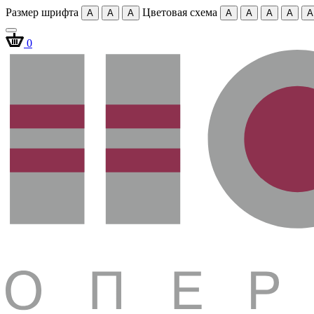
Размер шрифта
Цветовая схема
A
A
A
A
A
A
A
A
0