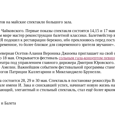
ов на майские спектакли большого зала.
 Чайковского. Первые показы спектакля состоятся 14,15 и 17 м
 мире мастер реконструкции балетной классики. Балетмейстер в
«Я подошел к реставрации бережно, ибо преклоняюсь перед поста
еменное, то более близкое для современного зрителя звучание».
 Северная Осетия-Алания Вероника Джиоева приглашает на свой
по 18 мая. Открывается фестиваль
сольным гала-концертом певи
 театра под управлением главного дирижера Дмитрия Юровского
ию Амелии. Важнейшим событием фестивальной программы станет
дагогов Патриции Каллегарини и Микеланджело Брунелли.
состоится 28, 29 и 30 мая. Спектакль в постановке режиссёра
зале имени И. Зака и снискавшей успех, начинает новую жизнь н
ающий, элегантный и стильный спектакль, стал ещё более ярки
и Балета