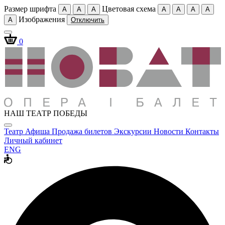
Размер шрифта
Цветовая схема
A
A
A
A
A
A
A
Изображения
A
Отключить
0
НАШ ТЕАТР ПОБЕДЫ
Театр
Афиша
Продажа билетов
Экскурсии
Новости
Контакты
Личный кабинет
ENG