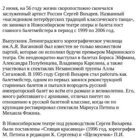
2 июня, на 56 году жизни скоропостижно скончался
заслуженный артист России Сергей Вихарев. Названный
«наследником петербургских традиций классического танца»,
он занимал в Новосибирском театре оперы и балета пост
главного балетмейстера в период с 1999 по 2006 год.
Выпускник Ленинградского хореографическое училища
им.А.Я. Вагановой был известен не только множеством
партий, которые он исполнял будучи премьером Мариинского
театра. Он неоднократно выступал в балетах Бориса Эйфмана,
Александра Полубенцева, Владимира Карелина, а также
участвовал в спектаклях Независимой труппы Аллы
Сигаловой. В 1995 году Сергей Вихарев стал работать как
балетмейстер, одним из первых занялся реконструкцией
старинных балетов и пытался возродить русский
императорский балет во всём его размахе и великолепии. Его,
много работавшего с архивами, отличал пиетет по
отношению к русской балетной классике, когда он по
крупицам реставрировал спектакли Мариуса Петипа и
Михаила Фокина.
В Новосибирском театре под руководством Сергея Вихарева
были поставлены «Спящая красавица» (1996 год, хореография
М. Петипа в редакции К. Сергеева) и «Щелкунчик» П.И.