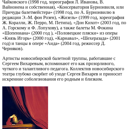
Чайковского (1998 год, хореография Л. Иванова, В.
Вайнонена и собственная), «Консерватория Бурнонвиля, или
Причуды балетмейстера» (1998 год, по А. Бурнонвилю в
редакции Э.-М. фон Розен), «Жизель» (1999 год, хореография
Ж. Коралли, Ж. Перро, М. Петипа), «Дон Кихот» (2003 год, по
А. Горскому и Ф. Лопухову), а также балеты М. Фокина
«Шопениана» (2000 год ), «Половецкие пляски» из оперы
«Князь Игорь» (2000 год), «Карнавал», «Шехеразада» (2001
год) и танцы в опере «Аида» (2004 год, режиссер Д.
Черняков).
Артисты новосибирской балетной труппы, работавшие с
Сергеем Вихаревым, вспоминают его как прозорливого,
чуткого и талантливого педагога. Коллектив новосибирского
театра глубоко скорбит об уходе Сергея Вихарев и приносит
искренние соболезнования его родным и близким.